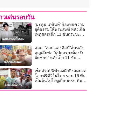
่าวเด่นรอบวัน
‘มะตูม เตชินท์’ ร้องขอความ
ยุติธรรมให้พระสงฆ์ หลังเกิด
เหตุสลดเด็ก 11 ขับกระบะชน
คณะธุดงค์มรณภาพ
สลด! “ออย แสงศิลป์”ลั่นหลัง
สูญเสียพ่อ “ผู้ปกครองต้องรับ
ผิดชอบ” หลังเด็ก 11 ขับ
กระบะชนพระธุดงค์
เช็กด่วน! ฟีฟ่าลงคิวยิงสดบอล
โลกฟรีทีวีในไทย รอบ 16 ทีม
เป็นต้นไปได้ดูเกือบครบ ทีม
ใหญ่ทั้งนั้น