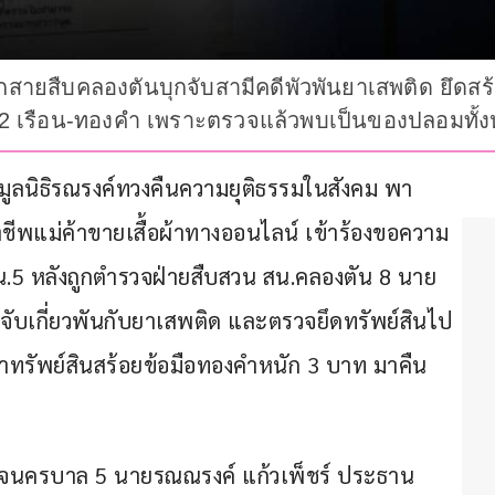
งถูกสายสืบคลองตันบุกจับสามีคดีพัวพันยาเสพติด ยึด
12 เรือน-ทองคำ เพราะตรวจแล้วพบเป็นของปลอมทั้
ูลนิธิรณรงค์ทวงคืนความยุติธรรมในสังคม พา 
าชีพแม่ค้าขายเสื้อผ้าทางออนไลน์ เข้าร้องขอความ
น.5 หลังถูกตำรวจฝ่ายสืบสวน สน.คลองตัน 8 นาย 
ายจับเกี่ยวพันกับยาเสพติด และตรวจยึดทรัพย์สินไป
นำทรัพย์สินสร้อยข้อมือทองคำหนัก 3 บาท มาคืน 
ารตำรวจนครบาล 5 นายรณณรงค์ แก้วเพ็ชร์ ประธาน