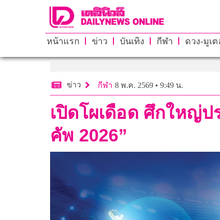
หน้าแรก
ข่าว
บันเทิง
กีฬา
ดวง-มูเตล
ข่าว
กีฬา
8 พ.ค. 2569 • 9:49 น.
เปิดโผเดือด ศึกใหญ่ปร
คัพ 2026”