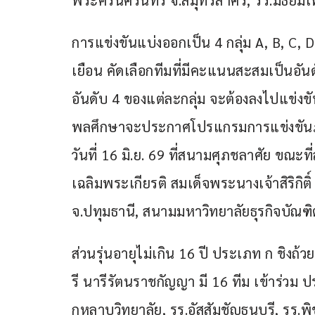
พระศรีนครินทร์ จ.สมุทรสาคร, รร.มัธยมเท
การแข่งขันแบ่งออกเป็น 4 กลุ่ม A, B, C
เยือน คัดเลือกทีมที่มีคะแนนสะสมเป็นอัน
อันดับ 4 ของแต่ละกลุ่ม จะต้องลงไปแข่
พลศึกษาจะประกาศโปรแกรมการแข่งขันภา
วันที่ 16 มิ.ย. 69 ที่สนามศุภชลาศัย ขณะ
เฉลิมพระเกียรติ สมเด็จพระนางเจ้าสิริกิต
จ.ปทุมธานี, สนามมหาวิทยาลัยธุรกิจบัณฑิ
ส่วนรุ่นอายุไม่เกิน 16 ปี ประเภท ก ชิงถ
รี นารีรัตนราชกัญญา มี 16 ทีม เข้าร่วม 
กุหลาบวิทยาลัย, รร.อัสสัมชัญธนบุรี, รร.