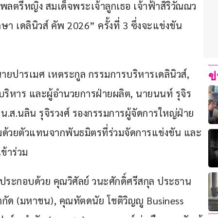
ลตรีหญิง สมเด็จพระเจ้าลูกเธอ เจ้าฟ้าสิริวัณณว
เดลินิวส์ คัพ 2026” ครั้งที่ 3 ซึ่งจะแข่งขัน
 นายปารเมศ เหตระกูล กรรมการบริหารเดลินิวส์, 
ข
ริหาร และผู้อำนวยการฝ่ายผลิต, นายนนท์ รุจิร
.ส.นลิน รุจิรวงศ์ รองกรรมการผู้จัดการใหญ่ฝ่าย
มด้วยตัวแทนจากพันธมิตรที่ร่วมจัดการแข่งขัน และ
ข้าร่วม
ประกอบด้วย คุณวิศัลย์ วนะศักดิ์ศรีสกุล ประธาน
จำกัด (มหาชน), คุณทัตดนัย โชติวิญญู Business 