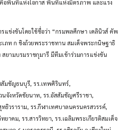
่คือพื้นที่แห่งโอกาส พื้นที่แห่งมิตรภาพ และแรง
ารแข่งขันโดยใช้ชื่อว่า “กรมพลศึกษา เดลินิวส์ คัพ 
ี ประเภท ก ชิงถ้วยพระราชทาน สมเด็จพระกนิษฐาธิ
สยามบรมราชกุมารี มีทีมเข้าร่วมการแข่งขัน
สัมชัญธนบุรี, รร.เทพศิรินทร์, 
วนจังหวัดชัยนาท, รร.อัสสัมชัญศรีราชา, 
ัดสุทธิวราราม, รร.กีฬาเทศบาลนครนครสวรรค์, 
ตวิทยาคม, รร.สารวิทยา, รร.เฉลิมพระเกียรติสมเด็จ