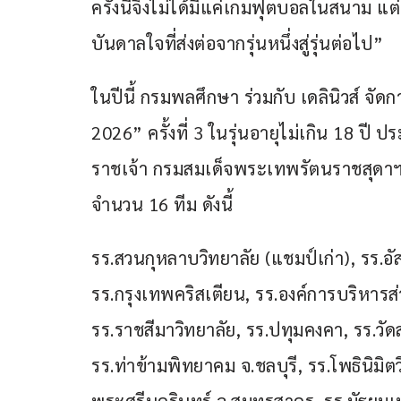
ครั้งนี้จึงไม่ได้มีแค่เกมฟุตบอลในสนาม แต
บันดาลใจที่ส่งต่อจากรุ่นหนึ่งสู่รุ่นต่อไป”
ในปีนี้ กรมพลศึกษา ร่วมกับ เดลินิวส์ จัดก
2026” ครั้งที่ 3 ในรุ่นอายุไม่เกิน 18 ป
ราชเจ้า กรมสมเด็จพระเทพรัตนราชสุดาฯ 
จำนวน 16 ทีม ดังนี้
รร.สวนกุหลาบวิทยาลัย (แชมป์เก่า), รร.อัส
รร.กรุงเทพคริสเตียน, รร.องค์การบริหารส่
รร.ราชสีมาวิทยาลัย, รร.ปทุมคงคา, รร.ว
รร.ท่าข้ามพิทยาคม จ.ชลบุรี, รร.โพธินิมิ