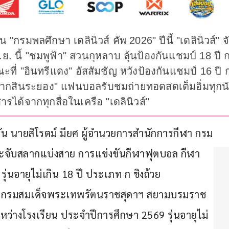
"กรมพลศึกษา เดลินิวส์ คัพ 2026" ปีนี้ "เดลินิวส์" จ
มิ.ย. นี้ "ชมพูฟ้า" สวนกุหลาบ ลุ้นป้องกันแชมป์ 18 ป
ที่ "อินทรีแดง" อัสสัมชัญ หวังป้องกันแชมป์ 16 ปี
ตากสินระยอง" แฟนบอลรับชมถ่ายทอดสดเต็มอิ่มทุกนั
ด้จากทุกสื่อในเครือ "เดลินิวส์"
ทุมวัน นายสิโรตม์ มียศ ผู้อำนวยการสำนักการกีฬา กรม
จับสลากแบ่งสาย การแข่งขันกีฬาฟุตบอล กีฬา
่นอายุไม่เกิน 18 ปี ประเภท ก ชิงถ้วย
า กรมสมเด็จพระเทพรัตนราชสุดาฯ สยามบรมราช
ว่างโรงเรียน ประจำปีการศึกษา 2569 รุ่นอายุไม่