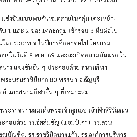
ศบาล 6 นครอุดรธานี, รร.วชิราลัย จ.เชียงใหม่
, D แข่งขันแบบพบกันหมดภายในกลุ่ม เตะเหย้า-
ดับ 1 และ 2 ของแต่ละกลุ่ม เข้ารอบ 8 ทีมต่อไป 
งขันในประเภท ข ในปีการศึกษาต่อไป โดยกรม
ยในวันที่ 8 พ.ค. 69 และจะเปิดสนามนัดแรก ใน
ที่สนามแข่งขันอื่น ๆ ประกอบด้วย สนามกีฬา
ิ์ พระบรมราชินีนาถ 80 พรรษา อ.ธัญบุรี 
ตย์ และสนามกีฬาอื่น ๆ ที่เหมาะสม
้วยพระราชทานสมเด็จพระเจ้าลูกเธอ เจ้าฟ้าสิริวัณณว
ประกอบด้วย รร.อัสสัมชัญ (แชมป์เก่า), รร.สวน
พิชญบัณฑิต, รร.ราชวินิตบางแก้ว, รร.องค์การบริหาร