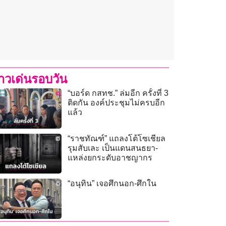
่าวเด่นรอบวัน
“บอร์ด กสทช.” ล่มอีก ครั้งที่ 3
ติดกัน องค์ประชุมไม่ครบอีก
แล้ว
“ราชทัณฑ์” แถลงโต้โซเชียล
รุมสับเละ เป็นแดนสนธยา-
แหล่งยกระดับอาชญากร
“อนุทิน” เจอศึกนอก-ศึกใน