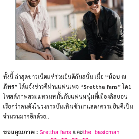
ทั้งนี้ ล่าสุดชาวเน็ตแห่ร่วมยินดีกันสนั่น เมื่อ 
“น้อบ ณ
ภัทร”
 ได้แจ้งข่าวดีผ่านแฟนเพจ 
“Srettha fans”
 โดย
โพสต์ภาพสวมแหวนหมั้นกับแฟนหนุ่มที่เมืองลิสบอน 
เรียกว่าคนดังในวงการบันเทิงเข้ามาแสดงความยินดีเป็น
จำนวนมากอีกด้วย..
ขอบคุณภาพ : 
 และ
Srettha fans
the_basicman