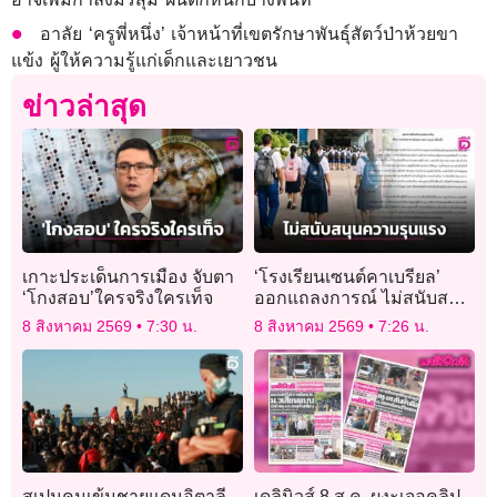
อาลัย ‘ครูพี่หนึ่ง’ เจ้าหน้าที่เขตรักษาพันธุ์สัตว์ป่าห้วยขา
แข้ง ผู้ให้ความรู้แก่เด็กและเยาวชน
ข่าวล่าสุด
เกาะประเด็นการเมือง จับตา
‘โรงเรียนเซนต์คาเบรียล’
‘โกงสอบ’ใครจริงใครเท็จ
ออกแถลงการณ์ ไม่สนับสนุน
ความรุนแรงทุกรูปแบบ
8 สิงหาคม 2569
7:30 น.
8 สิงหาคม 2569
7:26 น.
สเปนคุมเข้มชายแดนอิตาลี
เดลินิวส์ 8 ส.ค. ผงะเจอคลิป