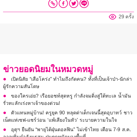
29 ครั้ง
ข่าวยอดนิยมในหมวดหมู่
เปิดนิสัย “เสือโคร่ง” ทำไมถึงกัดคน? ทั้งที่เป็นเจ้าป่า-นักล่า
ผู้รักความสันโดษ
ของใครเอ่ย? เรือยอชท์สุดหรู กำลังจมดิ่งสู่ใต้ทะเล น้ำมัน
รั่วทะลักเร่งหาเจ้าของด่วน!
ตัวแทนหมู่บ้าน! ครูยุค 90 หลุดด่าเด็กเจนนี้สุดอุบาทว์ ชาว
เน็ตแห่เซฟ-แชร์ว่อน ‘แพ้เสียงในหัว’ ระบายความในใจ
อุตุฯ ยืนยัน “พายุไต้ฝุ่นดอลฟิน” ไม่เข้าไทย เตือน 7-9 ส.ค.
อาจเพิ่มกำลังมรสุม ฝนตกหนักบางพื้นที่