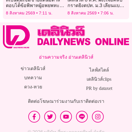
ตอบโต้ข้อพิพาทผู้อพยพทะ
กราดยิงตปท. ม.3 เลียนแบบ
ลักเซวตา
ซัลโวครู-นร.ตายเจ็บเพียบ
8 สิงหาคม 2569
7:11 น.
8 สิงหาคม 2569
7:06 น.
อ่านความจริง อ่านเดลินิวส์
ข่าวเดลินิวส์
ไลฟ์สไตล์
บทความ
เดลินิวส์clips
ดวง-หวย
PR by dataxet
ติดต่อโฆษณา
ร่วมงานกับเรา
ติดต่อเรา