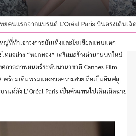
ฯ ไทยคนแรกจากแบรนด์ L’Oréal Paris บินตรงเดินเ
ใหญ่ที่ทำเอาวงการบันเทิงและโซเชียลแทบแตก 
ของไทยอย่าง “หยกทอง” เตรียมสร้างตำนานบทใหม่
านเทศกาลภาพยนตร์ระดับนานาชาติ Cannes Film 
เศส พร้อมเดินพรมแดงอวดความสวย ถือเป็นอินฟลู
รนด์ดัง L’Oréal Paris เป็นตัวแทนไปเดินเฉิดฉาย