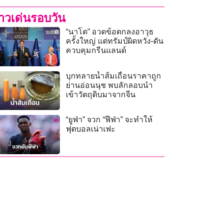
่าวเด่นรอบวัน
“นาโต” อวดข้อตกลงอาวุธ
ครั้งใหญ่ แต่ทรัมป์ผิดหวัง-ดัน
ควบคุมกรีนแลนด์
บุกทลายน้ำส้มเถื่อนราคาถูก
ย่านอ่อนนุช พบลักลอบนำ
เข้าวัตถุดิบมาจากจีน
“ยูฟ่า” จวก “ฟีฟ่า” จะทำให้
ฟุตบอลเน่าเฟะ