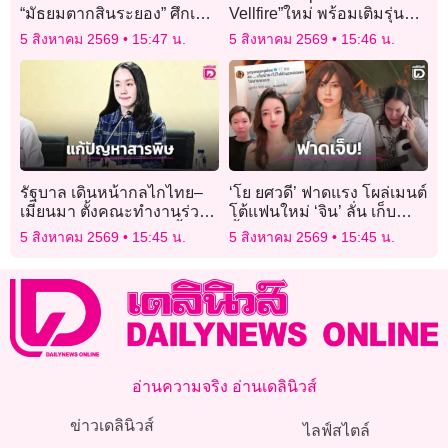
“มัธยมตากสินระยอง” ศึกเดลิ
Vellfire”ใหม่ พร้อมเติมรุ่น
นิวส์ คัพ 2026 รุ่น 16 ปี ก
ย่อย
5 สิงหาคม 2569
15:47 น.
5 สิงหาคม 2569
15:46 น.
รัฐบาล เดินหน้ากลไกไทย–
‘โย ยศวดี’ ฟาดแรง โผล่เมนต์
เมียนมา ตั้งคณะทำงานร่วม
โต้แฟนใหม่ ‘จิน’ ลั่น เก็บ
บริหารจัดการคุณภาพน้ำ
น้ำตาไว้ให้ตัวเองเถอะค่ะ!
5 สิงหาคม 2569
15:45 น.
5 สิงหาคม 2569
15:45 น.
อ่านความจริง อ่านเดลินิวส์
ข่าวเดลินิวส์
ไลฟ์สไตล์