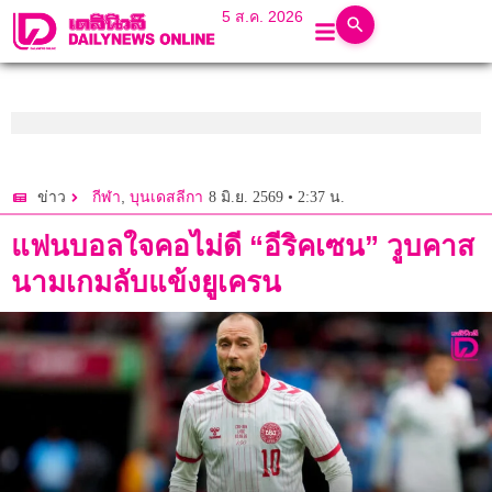
5 ส.ค. 2026
,
8 มิ.ย. 2569 • 2:37 น.
ข่าว
กีฬา
บุนเดสลีกา
แฟนบอลใจคอไม่ดี “อีริคเซน” วูบคาส
นามเกมลับแข้งยูเครน