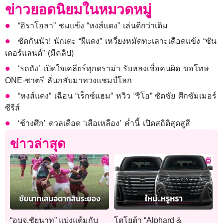
ข่าวยอดนิยมในหมวดหมู่
“อิราโอลา” ชมแข้ง “หงส์แดง” เล่นดีกว่าเดิม
ซัดกันนัว! นักเตะ “ผีแดง” เหวี่ยงหมัดทะเลาะเดือดแข้ง “ซัน
เดอร์แลนด์” (มีคลิป)
‘รถถัง’ เปิดใจเคลียร์ทุกดราม่า รับหลงเชื่อคนผิด ขอโทษ
ONE-ชาตรี ลั่นกลับมาทวงแชมป์โลก
“หงส์แดง” เฉือน “เร็กซ์แฮม” หวิว “ริโอ” ซัดชัย ศึกซัมเมอร์
ซีรีส์
‘ช้างศึก’ ดวลเดือด ‘เสือเหลือง’ ค่ำนี้ เปิดสถิติสุดสูสี
ข่าวล่าสุด
“อบจ.ชัยนาท” แบ่งแต้มกับ
โตโยต้า “Alphard &