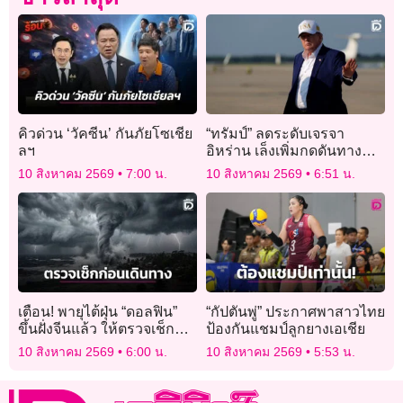
คิวด่วน ‘วัคซีน’ กันภัยโซเชีย
“ทรัมป์” ลดระดับเจรจา
ลฯ
อิหร่าน เล็งเพิ่มกดดันทาง
เศรษฐกิจ
10 สิงหาคม 2569
7:00 น.
10 สิงหาคม 2569
6:51 น.
เตือน! พายุไต้ฝุ่น “ดอลฟิน”
“กัปตันพู่” ประกาศพาสาวไทย
ขึ้นฝั่งจีนแล้ว ให้ตรวจเช็ก
ป้องกันแชมป์ลูกยางเอเชีย
สภาพอากาศก่อนเดินทาง
10 สิงหาคม 2569
6:00 น.
10 สิงหาคม 2569
5:53 น.