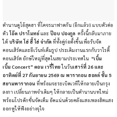
ตำนานดูโอ้สุดฮา ที่โคจรมาฟาดกัน (อีกแล้ว!) แบบตัวต่อ
ตัว
 โอ๊ต ปราโมทย์
 และ
 ป๊อบ ปองกูล
  ครั้งนี้กลับมาภาย
ใต้
 บริษัท โฮ่ ฮี้ โฮ่ จำกัด
 ที่ทั้งคู่ก่อตั้งขึ้นเพื่อรับจัด
คอนเสิร์ตและอีเว้นท์เต็มรูป ประเดิมงานแรกกับวาไรตี้
คอนเสิร์ต ยักษ์ใหญ่ที่สุดในสยามประเทศใน 
 “เบิ้ม 
เบิ้ม Concert” ตอน เวรี่ไทย 
ในวัน
เสาร์ที่ 26 และ
อาทิตย์ที่ 27 กันยายน 2569 ณ พารากอน ฮอลล์ ชั้น 5 
สยามพารากอน 
ที่พร้อมจะระเบิดเวทีให้กลายเป็นกรุง
ลงกา เปลี่ยนภาพจำเดิมๆ ให้กลายเป็นตำนานบทใหม่  
พร้อมโปรดักชั่นจัดเต็ม อัดแน่นด้วยคลังแสงเพลงฮิตแสง
ออกหูให้ฟังอย่างจุใจ 