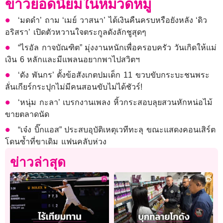
ข่าวยอดนิยมในหมวดหมู่
‘มดดำ’ ถาม ‘เมย์ วาสนา’ ได้เงินคืนครบหรือยังหลัง ‘ดิว
อริสรา’ เปิดตัวหวานใจตระกูลดังลักชูสุดๆ
“ไรอัล กาจบัณฑิต” มุ่งงานหนักเพื่อครอบครัว วันเกิดให้แม่
เงิน 6 หลักและมีแพลนอยากพาไปสวิตฯ
‘ดัง พันกร’ ตั้งข้อสังเกตปมเด็ก 11 ขวบขับกระบะชนพระ
ลั่นเกียร์กระปุกไม่มีคนสอนขับไม่ได้ชัวร์!
‘หนุ่ม กะลา’ เบรกงานเพลง หิ้วกระสอบลุยสวนหักหน่อไม้
ขายตลาดนัด
“เจ๋ง บิ๊กแอส” ประสบอุบัติเหตุเวทีทะลุ ขณะแสดงคอนเสิร์ต
โดนซ้ำที่ขาเดิม แฟนคลับห่วง
ข่าวล่าสุด