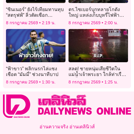
“ซินเนอร์” ยังไร้เทียมทานทุบ
ตร.ไซเบอร์บุกทลายโกดัง
“สตรุฟฟ์” ลิ่วตัดเชือก
ใหญ่ แหล่งเก็บบุหรี่ไฟฟ้า
วิมเบิลดัน
ลอบขายออนไลน์ ยึดของ
8 กรกฎาคม 2569
2:19 น.
8 กรกฎาคม 2569
2:00 น.
กลางอื้อ!
“ฟ้าขาว” พลิกนรกไล่แซง
สลด! ชายหนุ่มเสียชีวิตใน
เชือด “มัมมี่” ช่วงนาทีบาป
แม่น้ำเจ้าพระยา ใกล้ท่าเรือ
ท่าน้ำนนท์ ตร.เร่งตรวจสอบ
8 กรกฎาคม 2569
1:30 น.
8 กรกฎาคม 2569
1:25 น.
อัตลักษณ์และติดตามญาติ
อ่านความจริง อ่านเดลินิวส์