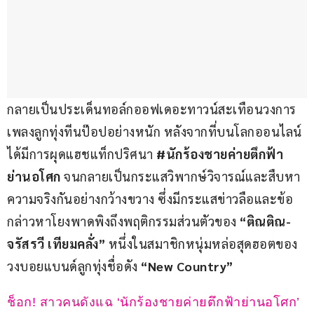
กลายเป็นประเด็นทอล์กออฟเดอะทาวน์สะเทือนวงการ
เพลงลูกทุ่งทีนป๊อปอย่างหนัก หลังจากที่บนโลกออนไลน์
ได้มีการผุดแฮชแท็กปริศนา 
#นักร้องชายค่ายตึกฟ้า
ย่านอโศก
 จนกลายเป็นกระแสวิพากษ์วิจารณ์และสืบหา
ความจริงกันอย่างกว้างขวาง ซึ่งมีกระแสข่าวลือและข้อ
กล่าวหาโยงพาดพิงถึงพฤติกรรมส่วนตัวของ 
“ติณติณ-
จรัสรวี เทียมคลั่ง”
 หนึ่งในสมาชิกหนุ่มหล่อสุดฮอตของ
วงบอยแบนด์ลูกทุ่งชื่อดัง 
“New Country”
ช็อก! สาวคนดังแฉ ‘นักร้องชายค่ายตึกฟ้าย่านอโศก’ 