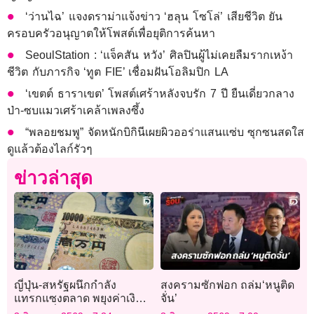
‘ว่านไฉ’ แจงดราม่าแจ้งข่าว ‘ฮลุน โซโล่’ เสียชีวิต ยัน
ครอบครัวอนุญาตให้โพสต์เพื่อยุติการค้นหา
SeoulStation : ‘แจ็คสัน หวัง’ ศิลปินผู้ไม่เคยลืมรากเหง้า
ชีวิต กับภารกิจ ‘ทูต FIE’ เชื่อมฝันโอลิมปิก LA
‘เขตต์ ธาราเขต’ โพสต์เศร้าหลังจบรัก 7 ปี ยืนเดี่ยวกลาง
ป่า-ซบแมวเศร้าเคล้าเพลงซึ้ง
“พลอยชมพู” จัดหนักบิกินีเผยผิวออร่าแสนแซ่บ ซุกซนสดใส
ดูแล้วต้องไลก์รัวๆ
ข่าวล่าสุด
ญี่ปุ่น-สหรัฐผนึกกำลัง
สงครามซักฟอก ถล่ม‘หนูติด
แทรกแซงตลาด พยุงค่าเงิน
จั่น’
เยนร่วงต่ำสุดในรอบ 40 ปี