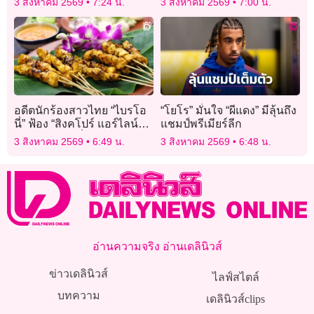
3 สิงหาคม 2569
7:24 น.
3 สิงหาคม 2569
7:00 น.
อดีตนักร้องสาวไทย “ไบรโอ
“โยโร” มั่นใจ “ผีแดง” มีลุ้นถึง
นี่” ฟ้อง “สิงคโปร์ แอร์ไลน์ส”
แชมป์พรีเมียร์ลีก
เศษไม้สะเต๊ะทิ่มคอ เส้นเสียง
3 สิงหาคม 2569
6:49 น.
3 สิงหาคม 2569
6:48 น.
เสียหาย
อ่านความจริง อ่านเดลินิวส์
ข่าวเดลินิวส์
ไลฟ์สไตล์
บทความ
เดลินิวส์clips