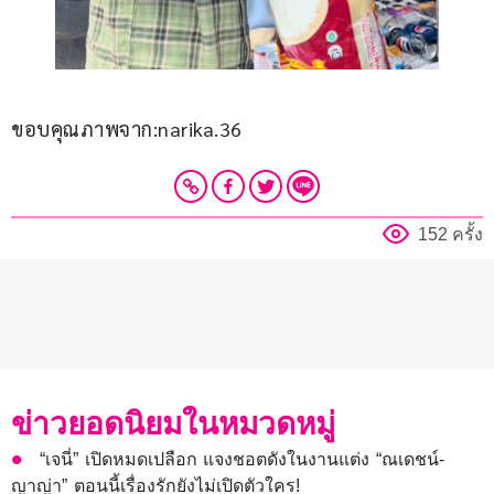
ขอบคุณภาพจาก:narika.36
152 ครั้ง
ข่าวยอดนิยมในหมวดหมู่
“เจนี่” เปิดหมดเปลือก แจงชอตดังในงานแต่ง “ณเดชน์-
ญาญ่า” ตอนนี้เรื่องรักยังไม่เปิดตัวใคร!