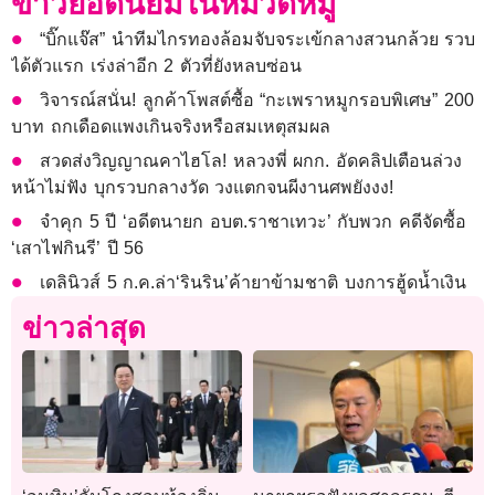
ข่าวยอดนิยมในหมวดหมู่
“บิ๊กแจ๊ส” นำทีมไกรทองล้อมจับจระเข้กลางสวนกล้วย รวบ
ได้ตัวแรก เร่งล่าอีก 2 ตัวที่ยังหลบซ่อน
วิจารณ์สนั่น! ลูกค้าโพสต์ซื้อ “กะเพราหมูกรอบพิเศษ” 200
บาท ถกเดือดแพงเกินจริงหรือสมเหตุสมผล
สวดส่งวิญญาณคาไฮโล! หลวงพี่ ผกก. อัดคลิปเตือนล่วง
หน้าไม่ฟัง บุกรวบกลางวัด วงแตกจนผีงานศพยังงง!
จำคุก 5 ปี ‘อดีตนายก อบต.ราชาเทวะ’ กับพวก คดีจัดซื้อ
‘เสาไฟกินรี’ ปี 56
เดลินิวส์ 5 ก.ค.ล่า‘รินริน’ค้ายาข้ามชาติ บงการฮู้ดน้ำเงิน
ข่าวล่าสุด