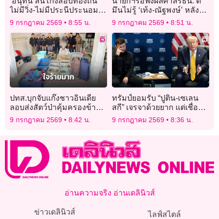
‘อนุทิน’ลั่นโกงสอบท้องถิ่น
นายกฯรอฟังผลศาลรธน. ตี
ไม่มีวิ่ง-ไม่มีประนีประนอม
มึนไม่รู้ ‘เท้ง-ณัฐพงษ์’ หลังจี้
ขอประชาชนสบายใจ
ให้ลาออก
9 กรกฎาคม 2569
8:55 น.
9 กรกฎาคม 2569
8:51 น.
ปทส.บุกจับแก๊งชาวอินเดีย
ทรัมป์ยอมรับ “ปูติน-เซเลน
ลอบส่งสัตว์ป่าคุ้มครองข้าม
สกี” เจรจาด้วยยาก แต่เชื่อทั้ง
ชาติ ยึดเต่าดาวอินเดีย 100
คู่ต้องการยุติสงคราม
9 กรกฎาคม 2569
8:42 น.
9 กรกฎาคม 2569
8:36 น.
ตัว ชะนี-ค่าง พร้อมขยายผล
เครือข่าย
อ่านความจริง อ่านเดลินิวส์
ข่าวเดลินิวส์
ไลฟ์สไตล์