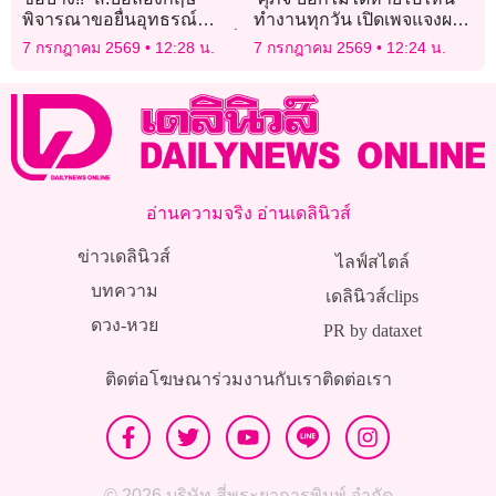
พิจารณาขอยื่นอุทธรณ์
ทำงานทุกวัน เปิดเพจแจงผล
ใบแดง “ควอนซาห์” เหมือนที่
งาน หลังโลก’โซเชียล’ถาม
7 กรกฎาคม 2569
12:28 น.
7 กรกฎาคม 2569
12:24 น.
“สหรัฐ” ทำ
หา
อ่านความจริง อ่านเดลินิวส์
ข่าวเดลินิวส์
ไลฟ์สไตล์
บทความ
เดลินิวส์clips
ดวง-หวย
PR by dataxet
ติดต่อโฆษณา
ร่วมงานกับเรา
ติดต่อเรา
© 2026 บริษัท สี่พระยาการพิมพ์ จำกัด