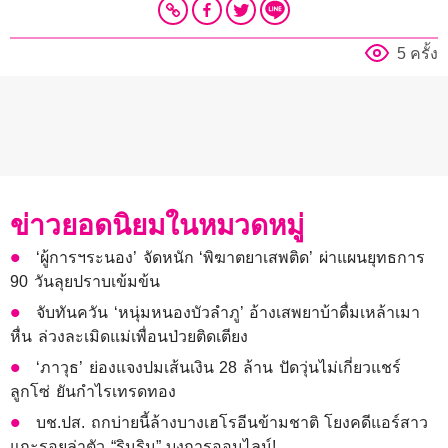
5 ครั้ง
ข่าวยอดนิยมในหมวดหมู่
‘ผู้การฯระนอง’ จัดหนัก ‘พิฆาตยาเสพติด’ ผ่าแผนยุทธการ
90 วันลุยปราบเข้มข้น
จับทันควัน ‘หนุ่มหนองบัวลำภู’ อ้างเสพยาบ้าดื่มเหล้าเมา
หื่น ล่วงละเมิดแม่เพื่อนป่วยติดเตียง
‘ภาวุธ’ ย่องแจงปมเส้นเงิน 28 ล้าน ปัดวุ่นไม่เกี่ยวแชร์
ลูกโซ่ ยันกำไรเทรดทอง
บช.ปส. ถกบ่ายนี้ล้างบางเฮโรอีนข้ามชาติ โยงคดีแอร์สาว
แกะรอยล่าตัว “รินริน” บงการออนไลน์!