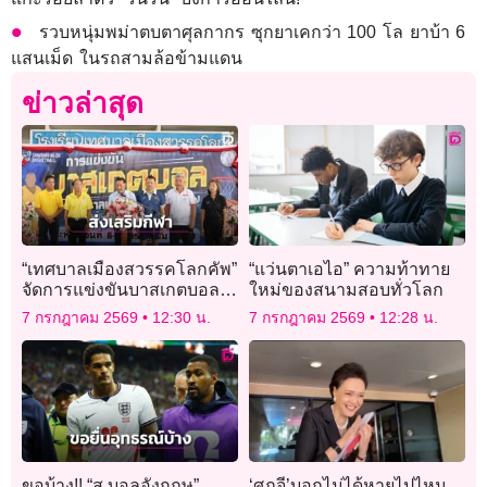
รวบหนุ่มพม่าตบตาศุลกากร ซุกยาเคกว่า 100 โล ยาบ้า 6
แสนเม็ด ในรถสามล้อข้ามแดน
ข่าวล่าสุด
“เทศบาลเมืองสวรรคโลกคัพ”
“แว่นตาเอไอ” ความท้าทาย
จัดการแข่งขันบาสเกตบอล
ใหม่ของสนามสอบทั่วโลก
ชุมชนสู่กีฬายัดห่วง
7 กรกฎาคม 2569
12:30 น.
7 กรกฎาคม 2569
12:28 น.
ขอบ้าง!! “ส.บอลอังกฤษ”
‘ศุภจี’บอกไม่ได้หายไปไหน