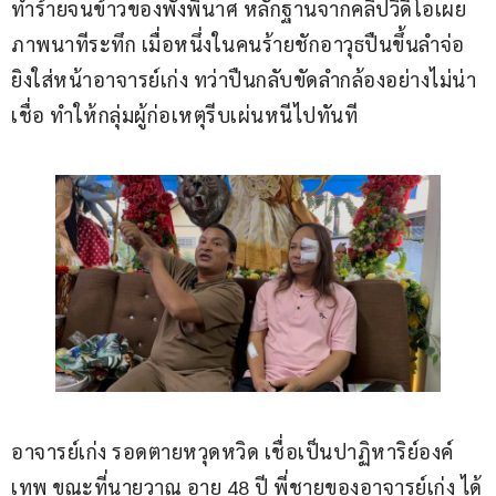
ทำร้ายจนข้าวของพังพินาศ หลักฐานจากคลิปวิดีโอเผย
ภาพนาทีระทึก เมื่อหนึ่งในคนร้ายชักอาวุธปืนขึ้นลำจ่อ
ยิงใส่หน้าอาจารย์เก่ง ทว่าปืนกลับขัดลำกล้องอย่างไม่น่า
เชื่อ ทำให้กลุ่มผู้ก่อเหตุรีบเผ่นหนีไปทันที
อาจารย์เก่ง รอดตายหวุดหวิด เชื่อเป็นปาฏิหาริย์องค์
เทพ ขณะที่นายวาณุ อายุ 48 ปี พี่ชายของอาจารย์เก่ง ได้