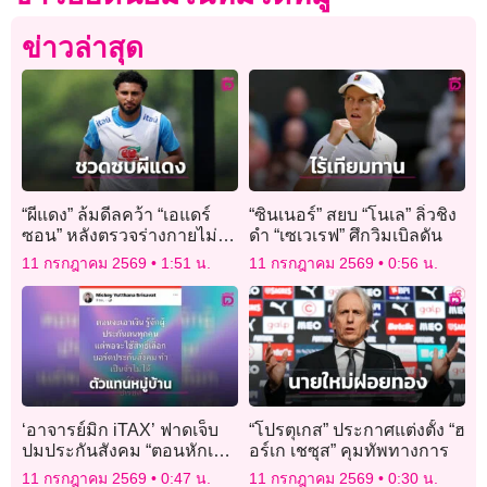
ข่าวล่าสุด
“ผีแดง” ล้มดีลคว้า “เอแดร์
“ซินเนอร์” สยบ “โนเล” ลิ่วชิง
ซอน” หลังตรวจร่างกายไม่
ดำ “เซเวเรฟ” ศึกวิมเบิลดัน
ผ่าน
11 กรกฎาคม 2569
1:51 น.
11 กรกฎาคม 2569
0:56 น.
‘อาจารย์มิก iTAX’ ฟาดเจ็บ
“โปรตุเกส” ประกาศแต่งตั้ง “ฮ
ปมประกันสังคม “ตอนหักเงิน
อร์เก เชซุส” คุมทัพทางการ
รู้จักดี พอจะให้เลือกบอร์ดทำ
11 กรกฎาคม 2569
0:47 น.
11 กรกฎาคม 2569
0:30 น.