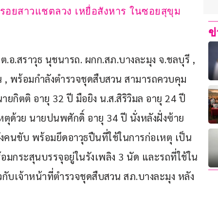
วมรอยสาวแชตลวง เหยื่อสังหาร ในซอยสุขุม
ข
พ.ต.อ.สราวุธ นุชนารถ. ผกก.สภ.บางละมุง จ.ชลบุรี , 
น , พร้อมกำลังตำรวจชุดสืบสวน สามารถควบคุม
ยกิตติ อายุ 32 ปี มือยิง น.ส.สิริวิมล อายุ 24 ปี 
้วย นายปนพศักดิ์ อายุ 34 ปี นั่งหลังฝั่งซ้าย 
งคนขับ พร้อมยึดอาวุธปืนที่ใช้ในการก่อเหตุ เป็น
มกระสุนบรรจุอยู่ในรังเพลิง 3 นัด และรถที่ใช้ใน
กับเจ้าหน้าที่ตำรวจชุดสืบสวน สภ.บางละมุง หลัง