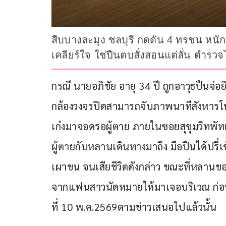
สืบบางละมุง ชลบุรี กดดัน 4 ทรชน หนัก
เคลียร์ใจ ใช่ปืนตบสั่งสอนแต่ลั่น ตำรวจไ
กรณี นายอภิชัย อายุ 34 ปี ถูกอาวุธปืนจ่อย
กล้องวงจรปิดสามารถจับภาพนาทีสังหารโหด
เก๋งมาจอดรอผู้ตาย ภายในซอยสุขุมวิทพัทย
ผู้ตายกับหลานเดินทางมาถึง มือปืนได้ปรี่
เผาขน จนเสียชีวิตดังกล่าว ขณะที่หลานของ
จากแฟนสาวนัดหมายให้มาเจอบริเวณ ก่อนจะ
ที่ 10 พ.ค.2569ตามข่าวเสนอไปแล้วนั้น