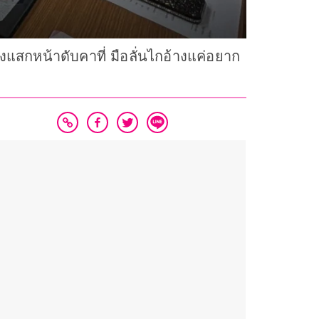
แสกหน้าดับคาที่ มือลั่นไกอ้างแค่อยาก