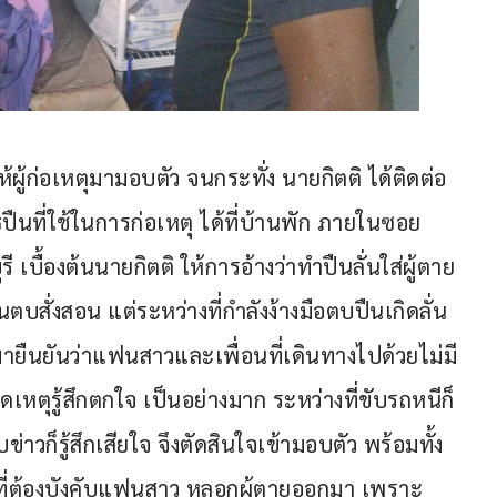
ู้ก่อเหตุมามอบตัว จนกระทั่ง นายกิตติ ได้ติดต่อ
นที่ใช้ในการก่อเหตุ ได้ที่บ้านพัก ภายในซอย
เบื้องต้นนายกิตติ ให้การอ้างว่าทำปืนลั่นใส่ผู้ตาย
ตบสั่งสอน แต่ระหว่างที่กำลังง้างมือตบปืนเกิดลั่น
พกมายืนยันว่าแฟนสาวและเพื่อนที่เดินทางไปด้วยไม่มี
ิดเหตุรู้สึกตกใจ เป็นอย่างมาก ระหว่างที่ขับรถหนีก็
าวก็รู้สึกเสียใจ จึงตัดสินใจเข้ามอบตัว พร้อมทั้ง
ุที่ต้องบังคับแฟนสาว หลอกผู้ตายออกมา เพราะ