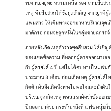
พ.ต.ท.ยงยุทธ หวานเหนือ รอง ผกก.สืบสวน
เหตุ ทีมสืบสวนได้ข้อมูลสำคัญ จากญาติผู้
แฟนสาว ให้เดินทางออกมาหาบริเวณจุดเกิด
มาดักรอ ก่อนจะถูกหนึ่งในกลุ่มชายฉกรรจ์ ใ
ภายหลังเกิดเหตุตำรวจชุดสืบสวน ได้เชิญต
ของแชตข้อความ ที่หลอกผู้ตายออกมาเจอ ก่อ
กับผู้ตายได้ 4 ปี แต่ไม่ได้คบหาเป็นแฟนก
ประมาณ 3 เดือน ก่อนเกิดเหตุ ผู้ตายได้โ
กิตติ เห็นจึงเกิดหึงหวงไม่พอใจและบังคั
บริเวณจุดเกิดเหตุ ตอนแรกคิดว่านัดออกม
ปืนออกมาด้วย กระทั่งมาถึงที่ แฟนหนุ่มก็ปร