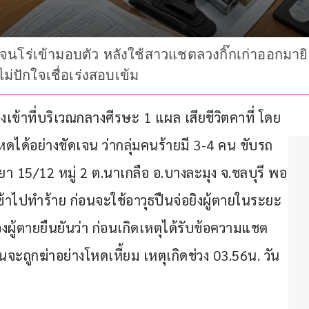
จนโร่เข้ามอบตัว หลังใช้สาวแชตลวงกิ๊กเก่าออกมายิง
ม่ปักใจเชื่อเร่งสอบเข้ม
ิงเข้าที่บริเวณกลางศีรษะ 1 แผล เสียชีวิตคาที่ โดย
ได้อย่างชัดเจน ว่ากลุ่มคนร้ายมี 3-4 คน ขับรถ
า 15/12 หมู่ 2 ต.นาเกลือ อ.บางละมุง จ.ชลบุรี พอ
เข้าไปทำร้าย ก่อนจะใช้อาวุธปืนจ่อยิงผู้ตายในระยะ
ผู้ตายยืนยันว่า ก่อนเกิดเหตุได้รับข้อความแชต 
ถูกฆ่าอย่างโหดเหี้ยม เหตุเกิดช่วง 03.56น. วัน