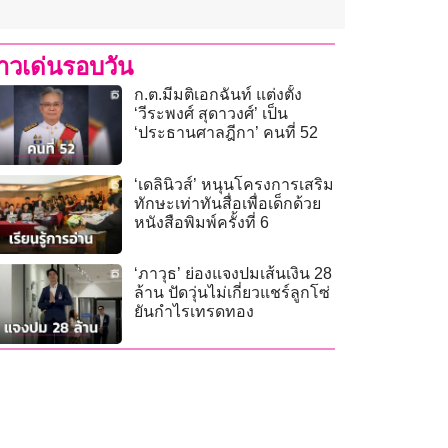
่าวเด่นรอบวัน
ก.ต.มีมติเอกฉันท์ แต่งตั้ง
‘วีระพงศ์ สุดาวงศ์’ เป็น
‘ประธานศาลฎีกา’ คนที่ 52
‘เดลินิวส์’ หนุนโครงการเสริม
ทักษะเท่าทันสื่อเพื่อเด็กด้วย
หนังสือพิมพ์ครั้งที่ 6
‘ภาวุธ’ ย่องแจงปมเส้นเงิน 28
ล้าน ปัดวุ่นไม่เกี่ยวแชร์ลูกโซ่
ยันกำไรเทรดทอง