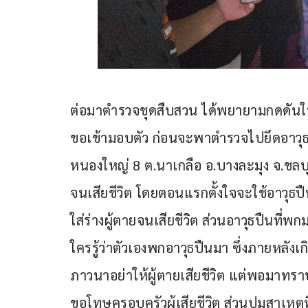
ต่อมาตำรวจชุดสืบสวน ได้พยายามกดดันให้ผ
ขอเข้ามอบตัว ก่อนจะพาตำรวจไปยึดอาวุธปื
หนองใหญ่ 8 ต.นาเกลือ อ.บางละมุง จ.ชลบุรี 
จนเสียชีวิต โดยตอนแรกตั้งใจจะใช้อาวุธปืน
ใส่ร่างผู้ตายจนเสียชีวิต ส่วนอาวุธปืนที่
ใครรู้ว่าตัวเองพกอาวุธปืนมา ซึ่งภายหลังเก
ภาวนาอย่าให้ผู้ตายเสียชีวิต แต่พอมาทราบข่
ขอโทษครอบครัวผู้เสียชีวิต ส่วนปมสาเหต