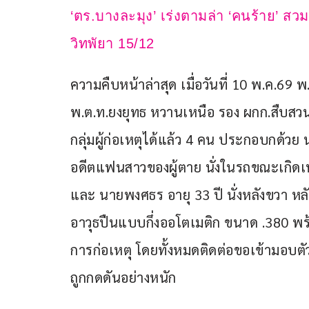
‘ตร.บางละมุง’ เร่งตามล่า ‘คนร้าย’ ส
วิทพัยา 15/12 
ความคืบหน้าล่าสุด เมื่อวันที่ 10 พ.ค.69 
พ.ต.ท.ยงยุทธ หวานเหนือ รอง ผกก.สืบสว
กลุ่มผู้ก่อเหตุได้แล้ว 4 คน ประกอบกด้วย นา
อดีตแฟนสาวของผู้ตาย นั่งในรถขณะเกิดเหตุด
และ นายพงศธร อายุ 33 ปี นั่งหลังขวา หลั
อาวุธปืนแบบกึ่งออโตเมติก ขนาด .380 พร้อ
การก่อเหตุ โดยทั้งหมดติดต่อขอเข้ามอบตัว
ถูกกดดันอย่างหนัก