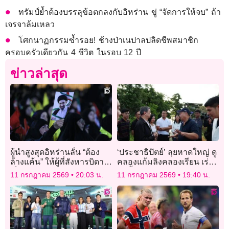
ทรัมป์ย้ำต้องบรรลุข้อตกลงกับอิหร่าน ขู่ “จัดการให้จบ” ถ้า
เจรจาล้มเหลว
โศกนาฏกรรมซ้ำรอย! ช้างป่าเนปาลปลิดชีพสมาชิก
ครอบครัวเดียวกัน 4 ชีวิต ในรอบ 12 ปี
ข่าวล่าสุด
ผู้นำสูงสุดอิหร่านลั่น “ต้อง
‘ประชาธิปัตย์’ ลุยหาดใหญ่ ดู
ล้างแค้น” ให้ผู้ที่สังหารบิดา ชี้
คลองแก้มลิงคลองเรียน เร่ง
เป็น “ความต้องการของ
ผันน้ำก่อนท่วม
11 กรกฎาคม 2569
20:03 น.
11 กรกฎาคม 2569
19:40 น.
ประชาชน”