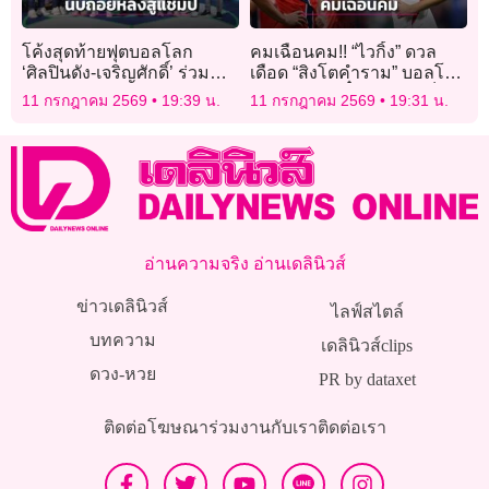
โค้งสุดท้ายฟุตบอลโลก
คมเฉือนคม!! “ไวกิ้ง” ดวล
‘ศิลปินดัง-เจริญศักดิ์’ ร่วม
เดือด “สิงโตคำราม” บอลโลก
งานคึกคัก
รอบ 8 ทีม มีตั๋วรอบรองเป็น
11 กรกฎาคม 2569
19:39 น.
11 กรกฎาคม 2569
19:31 น.
เดิมพัน
อ่านความจริง อ่านเดลินิวส์
ข่าวเดลินิวส์
ไลฟ์สไตล์
บทความ
เดลินิวส์clips
ดวง-หวย
PR by dataxet
ติดต่อโฆษณา
ร่วมงานกับเรา
ติดต่อเรา