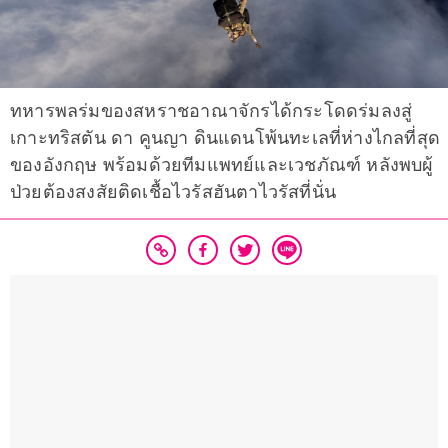
ทหารพลร่มของสหราชอาณาจักรได้กระโดดร่มลงสู่
เกาะทริสตัน ดา คูนญา ดินแดนโพ้นทะเลที่ห่างไกลที่สุด
ของอังกฤษ พร้อมด้วยทีมแพทย์และเวชภัณฑ์ หลังพบผู้
ป่วยต้องสงสัยติดเชื้อไวรัสฮันตาไวรัสที่นั่น