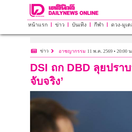
หน้าแรก
ข่าว
บันเทิง
กีฬา
ดวง-มูเตล
ข่าว
อาชญากรรม
11 พ.ค. 2569 • 20:00 น
DSI ถก DBD ลุยปราบนอม
จับจริง’