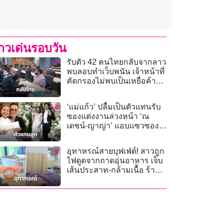
่าวเด่นรอบวัน
รับตัว 42 คนไทยกลับจากลาว
พบลอบทำเว็บพนัน เจ้าหน้าที่
คัดกรองไม่พบเป็นเหยื่อค้า
มนุษย์
‘แม่แก้ว’ ปลื้มเป็นตัวแทนรับ
ซองแต่งงานล่วงหน้า ‘ณ
เดชน์-ญาญ่า’ แอบแซวซอง
หนักเหลือเกิน
อุทาหรณ์สายบุฟเฟ่ต์! สาวถูก
ไฟดูดจากถาดอุ่นอาหาร เจ็บ
เส้นประสาท-กล้ามเนื้อ ร้าน
เยียวยา 5 พัน