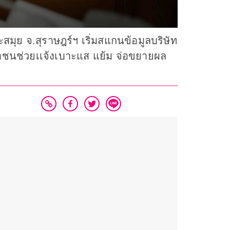
มุย จ.สุราษฎร์ฯ เริ่มสแกนข้อมูลบริษัท
ชาชนช่วยเเจ้งเบาะแส แย้ม จ่อขยายผล