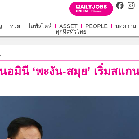
ู
หวย
ไลฟ์สไตล์
ASSET
PEOPLE
บทความ
ทุกทิศทั่วไทย
.
ินี ‘พะงัน-สมุย’ เริ่มสแกนบ