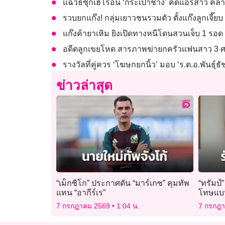
แฉวิธีซุกเฮโรอีน ‘กระเป๋าช้าง’ คดีแอร์สาว คล้า
รวบยกแก๊ง! กลุ่มเยาวชนรวมตัว ตั้งแก๊งลูกเจี๊
แก๊งค้ายาเหิม ยิงเปิดทางหนีโดนสวนเจ็บ 1 รอด 1
อดีตลูกเขยโหด สารภาพฆ่ายกครัวแฟนสาว 3 ศพ 
รางวัลที่คู่ควร ‘โฆษกยกนิ้ว’ มอบ ‘ร.ต.อ.พันธุ์ธ
ข่าวล่าสุด
“เม็กซิโก” ประกาศดัน “มาร์เกซ” คุมทัพ
“ทรัมป์
แทน “อากีร์เร”
โทษแบน
7 กรกฎาคม 2569
1:04 น.
7 กรกฎ