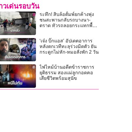
่าวเด่นรอบวัน
ระทึก! สิบล้อดั้มพ์ยกค้างพุ่ง
ชนสะพานกลับรถบางนา-
ตราด หัวรถลอยกระแทกพื้น
พ่อลูกเจ็บ
‘เจ๋ง บิ๊กแอส’ อัปเดตอาการ
หลังตกเวทีทะลุร่วงมิดตัว ยัน
กระดูกไม่หัก-หมอสั่งพัก 2 วัน
ไฟไหม้บ้านอดีตข้าราชการ
ยุติธรรม สองแม่ลูกกอดคอ
เสียชีวิตพร้อมสุนัข