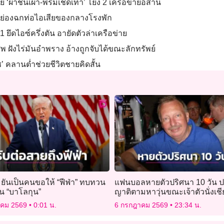
ย ‘ผ้าชนเผ่า-พรมเช็ดเท้า’ โยง 2 เครือข่ายอีสาน
ยบ ย่องฉกท่อไอเสียของกลางโรงพัก
 ยึดไอซ์ครึ่งตัน อายัดตัวล่าเครือข่าย
ฝังไร่มันอำพราง อ้างถูกจับได้ขณะลักทรัพย์
ัช’ คลานต่ำช่วยชีวิตชายคิดสั้น
” ยันเป็นคนขอให้ “ฟีฟ่า” ทบทวน
แฟนบอลหายตัวปริศนา 10 วัน ป
 “บาโลกุน”
ญาติตามหาวุ่นขณะเจ้าตัวนั่งเช
โลกสบายใจเฉิบ
าคม 2569
0:01 น.
6 กรกฎาคม 2569
23:34 น.