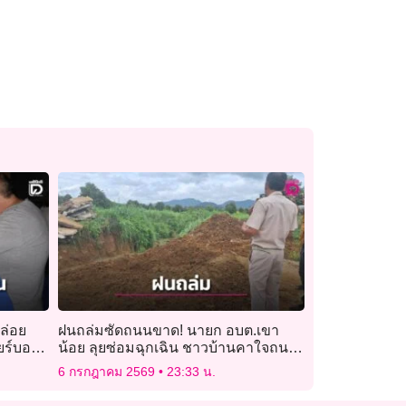
ล่อย
ฝนถล่มซัดถนนขาด! นายก อบต.เขา
ียร์บอล
น้อย ลุยซ่อมฉุกเฉิน ชาวบ้านคาใจถนน
ส่อไม่ได้มาตรฐาน
6 กรกฎาคม 2569
23:33 น.