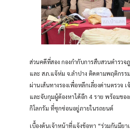
ส่วนคดีที่สอง กองกำกับการสืบสวนตำรวจภู
และ สภ.แจ้ห่ม จ.ลำปาง ติดตามพฤติกรรมกลุ
ผ่านเส้นทางรองเพื่อหลีกเลี่ยงด่านตรวจ เจ
และจับกุมผู้ต้องหาได้อีก 4 ราย พร้อมขอ
กิโลกรัม ที่ซุกซ่อนอยู่ภายในรถยนต์
เบื้องต้นเจ้าหน้าที่แจ้งข้อหา “ร่วมกันม