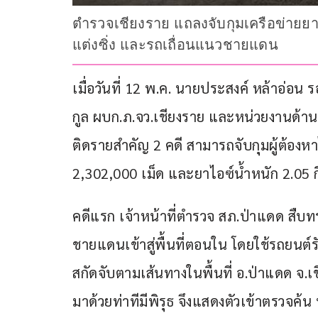
ตำรวจเชียงราย แถลงจับกุมเครือข่ายยาเ
แต่งซิ่ง และรถเถื่อนแนวชายแดน
เมื่อวันที่ 12 พ.ค. นายประสงค์ หล้าอ่อ
กูล ผบก.ภ.จว.เชียงราย และหน่วยงานด้า
ติดรายสำคัญ 2 คดี สามารถจับกุมผู้ต้อ
2,302,000 เม็ด และยาไอซ์น้ำหนัก 2.05 ก
คดีแรก เจ้าหน้าที่ตำรวจ สภ.ป่าแดด สื
ชายแดนเข้าสู่พื้นที่ตอนใน โดยใช้รถยนต์
สกัดจับตามเส้นทางในพื้นที่ อ.ป่าแดด จ.เ
มาด้วยท่าทีมีพิรุธ จึงแสดงตัวเข้าตรวจค