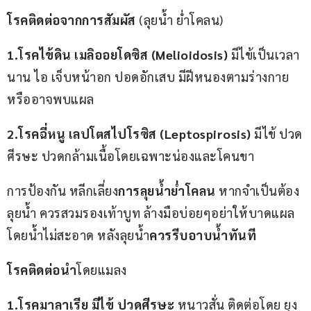
โรคติดต่อจากการสัมผัส
 (ลุยน้ำ ย่ำโคลน) 
1.โรคไข้ดิน เมลิออยโดซิส (Melioidosis) 
มีไข้เป็นเวลา
นาน ไอ เจ็บหน้าอก ปอดอักเสบ มีฝีหนองตามร่างกาย 
หรืออาจพบแผล
2.โรคฉี่หนู เลปโตสไปโรซิส (Leptospirosis)
 มีไข้ ปวด
ศีรษะ ปวดกล้ามเนื้อโดยเฉพาะน่องและโคนขา
การป้องกัน หลีกเลี่ยง
การลุยน้ำย่ำโคลน
 หากจำเป็นต้อง
ลุยน้ำ ควรสวมรองเท้าบูท ล้างมือบ่อยๆอย่าให้บาดแผล
โดยน้ำไม่สะอาด หลังลุยน้ำ
ควรรีบอาบน้ำทันที
โรคติดต่อนำ
โดยแมลง 
1.โรคมาลาเรีย มีไข้ ปวดศีรษะ
 หนาวสั่น ติดต่อโดย ยุง