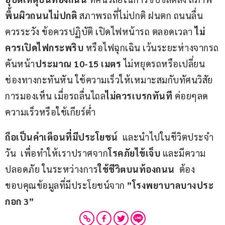
พื้นผิวถนนไม่ปกติ
 สภาพรถที่ไม่ปกติ ฝนตก ถนนลื่น 
ควรระวัง ข้อควรปฏิบัติ เปิดไฟหน้ารถ ตลอดเวลา 
ไม่
ควรเปิดไฟกระพริบ
 หรือไฟฉุกเฉิน เว้นระยะห่างจากรถ
คันหน้า
ประมาณ 10-15 เมตร
 ไม่หยุดรถหรือเปลี่ยน
ช่องทางกะทันหัน ใช้ความเร็วให้เหมาะสมกับทัศนวิสัย
การมองเห็น เมื่อรถลื่นไถล
ไม่ควรเบรกทันที
 ค่อยๆลด
ความเร็วหรือใช้เกียร์ต่ำ
ถือเป็นคำเตือนที่มีประโยชน์
  และนำไปในชีวิตประจำ
วัน  เพื่อทำให้เราปราศจาก
โรคภัยไข้เจ็บ
 และมีความ
ปลอดภัย ในระหว่างการ
ใช้ชีวิตบนท้องถนน
  ต้อง
ขอบคุณข้อมูลที่มีประโยชน์จาก 
”โรงพยาบาลบางประ
กอก 3”