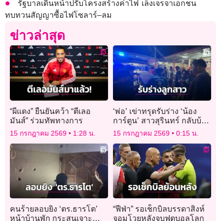
รัฐบาลเดินหน้าปรับโครงสร้างค่าไฟ เล็งเจรจาเอกชน
ทบทวนสัญญาซื้อไฟโซลาร์–ลม
ข่าวล่าสุด
“ผีแดง” ยืนยันคว้า “ตีเลอ
‘พ่อ’ เข่าทรุดรับร่าง ‘น้อง
มันส์” ร่วมทัพทางการ
การ์ตูน’ สาวสุรินทร์ กลับบ้าน
เกิด หลังประสบเหตุ
15 กรกฎาคม 2569
1:28 น.
15 กรกฎาคม 2569
0:15 น.
โศกนาฏกรรมไฟไหม้โรง
เบียร์
คนร้ายลอบยิง ‘ตร.ธารโต’
“ฟีฟ่า” รอเช็กบิลบรรดาสิงห์
หน้าบ้านพัก กระสุนเจาะ
จอมโวยหลังจบฟุตบอลโลก