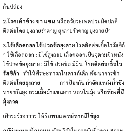
ก้นปล่อง
2.โรคเท้าช้าง
 ขา แขน
 หรืออวัยวะเพศปวมผิดปกติ 
ติดต่อโดย ยุงลายรำคาญ ยุงลายรำคาญ ยุงลายป่า
3.ไข้เลือดออก ไข้ปวดข้อยุงลาย
 โรคติดต่อเชื้อไวรัสซิก้
า ไข้เลือดออก : มีไข้สูงลอย เลือดออกเป็นจุตามผิวหนัง
ไข้ปวดข้อยุงลาย : มีไข้ ปวดข้อ มีผื่น  
โรคติดต่อเชื้อไว
รัสซิก้า
 : ทำให้ศีรษะทารกในครรภ์เล็ก พัฒนาการช้า 
ติดต่อ
โดยยุงลาย
               การป้องกัน 
กำจัดแหล่งน้ำขัง
ทายากันยุง สวมเสื้อผ้าแขนยาว นอนในมุ้ง 
หรือห้องที่มี
มุ้งลวด
เฝ้าระวังอาการ ให้รีบ
พบแพทย์หากมีไข้สูง
อุบัติเหตุบนท้องถนน
 ทัศนวิสัยในการขับขี่ลดลง สภาพ