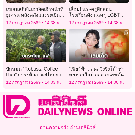
เซเลนสกีลั่นเอาผิดเจ้าหน้าที่
เสื่อม! นร.-ครูฝึกสอน
ยูเครน หลังคลังแสงระเบิด
โรงเรียนดัง แฉครู LGBT
นอกเคียฟ ดับอย่างน้อย 10
อนาจารล้วงเป้าเหยื่อร่วม 30
12 กรกฎาคม 2569
14:38 น.
12 กรกฎาคม 2569
14:38 น.
ราย
ปักหมุด “Robusta Coffee
“เฟี้ยว์ฟ้าว สุดสวิงริงโก้” ทำ
Hub” ยกระดับกาแฟไทยจาก
คอหวยปั่นป่วน อวดเลขขัน
แหล่งผลิตสู่ศูนย์กลางกาแฟ
น้ำมนต์ชัดๆจนหลายคน
12 กรกฎาคม 2569
14:33 น.
12 กรกฎาคม 2569
14:30 น.
คุณภาพ
อวยพรว่ารวย!
อ่านความจริง อ่านเดลินิวส์