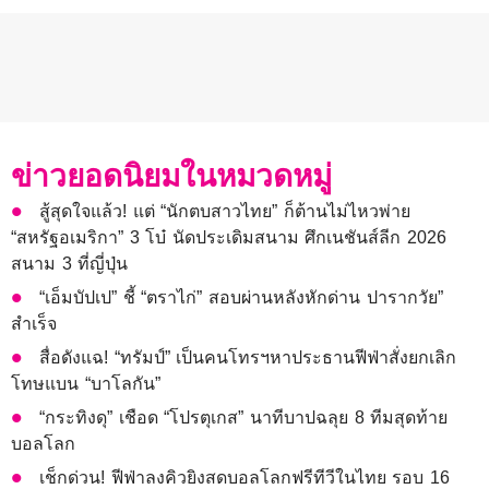
ข่าวยอดนิยมในหมวดหมู่
สู้สุดใจแล้ว! แต่ “นักตบสาวไทย” ก็ต้านไม่ไหวพ่าย
“สหรัฐอเมริกา” 3 โบ๋ นัดประเดิมสนาม ศึกเนชันส์ลีก 2026
สนาม 3 ที่ญี่ปุ่น
“เอ็มบัปเป” ชี้ “ตราไก่” สอบผ่านหลังหักด่าน ปารากวัย”
สำเร็จ
สื่อดังแฉ! “ทรัมป์” เป็นคนโทรฯหาประธานฟีฟ่าสั่งยกเลิก
โทษแบน “บาโลกัน”
“กระทิงดุ” เชือด “โปรตุเกส” นาทีบาปฉลุย 8 ทีมสุดท้าย
บอลโลก
เช็กด่วน! ฟีฟ่าลงคิวยิงสดบอลโลกฟรีทีวีในไทย รอบ 16