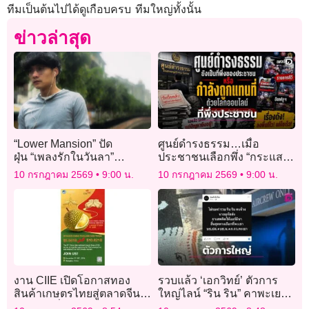
ทีมเป็นต้นไปได้ดูเกือบครบ ทีมใหญ่ทั้งนั้น
ข่าวล่าสุด
“Lower Mansion” ปัด
ศูนย์ดำรงธรรม…เมื่อ
ฝุ่น “เพลงรักในวันลา”
ประชาชนเลือกพึ่ง “กระแส”
เวอร์ชันใหม่พร้อม
มากกว่า “ระบบ”
10 กรกฎาคม 2569
9:00 น.
10 กรกฎาคม 2569
9:00 น.
แคมเปญ“เพลงดัง…แต่จำชื่อ
วงไม่ได้”
งาน CIIE เปิดโอกาสทอง
รวบแล้ว ‘เอกวิทย์’ ตัวการ
สินค้าเกษตรไทยสู่ตลาดจีน ชู
ใหญ่ไลน์ “ริน ริน” คาพะเยา
“ทุเรียน” สื่อกลาง
คนส่งเฮโรอีนซุกกระเป๋าช้าง