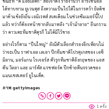
ขณะที่ “ดิ แอธเลติก” สื่อเจ้าดัง รายงานว่า อาร์เซนอล 
ได้ทาบทาม ยูเวนตุส ถึงความเป็นไปได้ในการคว้า ยิลดิซ 
มาค้าแข้งยังถิ่น เอมิเรตส์ สเตเดียม ในช่วงซัมเมอร์นี้ไป
แล้ว ทว่าก็ต้องหน้าชากลับมาหลัง “เจ้าม้าลาย” ยืนกราน
ว่า ดาวเตะทีมชาติตุรกี ไม่ได้มีไว้ขาย
อย่างไรก็ตาม “ปืนใหญ่” ยังมีตัวเลือกสำรองอีกเพียบไม่
ว่าจะเป็น ราฟาเอล เลเอา ปีกทีมชาติโปรตุเกสของ เอซี 
มิลาน, มอร์แกน โรเจอร์ส ตัวรุกทีมชาติอังกฤษของ แอส
ตัน วิลลา และ มาร์คัส แรชฟอร์ด ปีกซ้ายตีนจรวดของ 
แมนเชสเตอร์ ยูไนเต็ด.
ภาพ gettyimages
1 ครั้ง