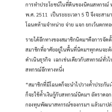
การทำประโยชน์ในที่ดินของนิคมสหกรณ์ หร
พ.ศ. 2511  เป็นระยะเวลา 5 ปี จึงจะสา
โฉนดห้ามจำหน่าย จ่าย แจก ยกเว้นตกท
รายได้อีกทางของสมาชิกนิคมฯคือการจัดตั
สมาชิกที่อาศัยอยู่ในพื้นที่นิคมฯทุกคนจะ
ดำเนินธุรกิจ  เฉกเช่นเดียวกับสหกรณ์ทั่ว
สหกรณ์อีกทางหนึ่ง
“สมาชิกที่มีโฉนดก็จะนำไปวางค้ำประกันเ
ก็จะใช้ค้ำเงินกู้กับสหกรณ์นิคมฯ อัตราดอ
กองทุนพัฒนาสหกรณ์ของกรมฯ แล้วมาปล่อย