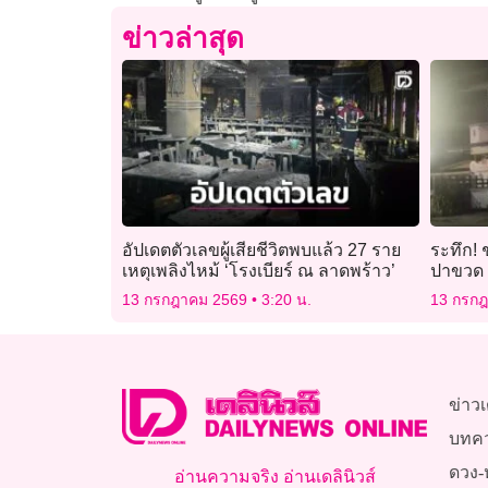
ข่าวล่าสุด
อัปเดตตัวเลขผู้เสียชีวิตพบแล้ว 27 ราย
ระทึก! 
เหตุเพลิงไหม้ ‘โรงเบียร์ ณ ลาดพร้าว’
ปาขวด 
13 กรกฎาคม 2569
3:20 น.
13 กรก
ข่าวเ
บทค
ดวง-
อ่านความจริง อ่านเดลินิวส์