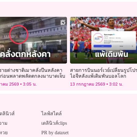
ชายต่างชาติเมาคลั่งปีนหลังคา
สายการบินนอร์เวย์เปลี่ยนรูปโป
ก่อนพลาดพลัดตกลงมาบาดเจ็บ
ไอจีหลังแพ้เดิมพันบอลโลก
ฎาคม 2569
3:05 น.
13 กรกฎาคม 2569
3:02 น.
ดลินิวส์
ไลฟ์สไตล์
วาม
เดลินิวส์clips
หวย
PR by dataxet