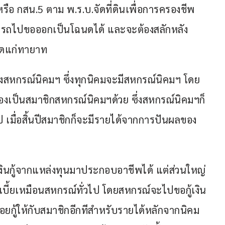
ือ กสน.5 ตาม พ.ร.บ.จัดที่ดินเพื่อการครองชีพ 
มารถไปขอออกเป็นโฉนดได้ และจะต้องสลักหลัง
อดแก่ทายาท
้งสหกรณ์นิคมฯ ซึ่งทุกนิคมจะมีสหกรณ์นิคมฯ โดย
ต้องเป็นสมาชิกสหกรณ์นิคมฯด้วย ซึ่งสหกรณ์นิคมฯก็
ไป เมื่อสิ้นปีสมาชิกก็จะมีรายได้จากการปันผลของ
งินกู้จากแหล่งทุนมาประกอบอาชีพได้ แต่ส่วนใหญ่
กเบี้ยเหมือนสหกรณ์ทั่วไป โดยสหกรณ์จะไปขอกู้เงิน
กู้ให้กับสมาชิกอีกทีสำหรับรายได้หลักจากนิคม