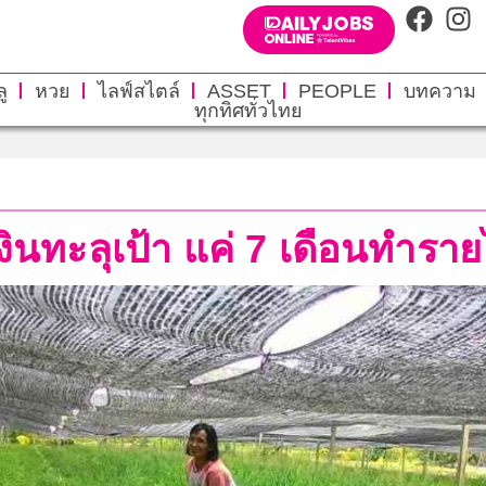
ู
หวย
ไลฟ์สไตล์
ASSET
PEOPLE
บทความ
ทุกทิศทั่วไทย
นทะลุเป้า แค่ 7 เดือนทำรายไ