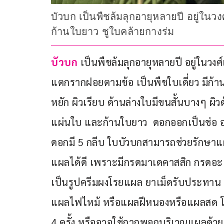
บัวบก เป็นพืชล้มลุกอายุหลายปี อยู่ในวง
ก้านใบยาว ชูใบคล้ายกางร่ม
บัวบก
 เป็นพืชล้มลุกอายุหลายปี อยู่ในวงศ์
แตกรากฝอยตามข้อ เป็นพืชใบเดี่ยว มีก้า
หยัก ผิวเรียบ ด้านล่างใบมีขนสั้นบางๆ ผิ
แผ่นใบ และก้านใบยาว  ดอกออกเป็นช่อ ออ
ดอกมี 5 กลีบ ใบบัวบกสามารถช่วยรักษาแผ
แผลได้ดี เพราะมีกรดมาเดคาสสิก กรดอะเ
เป็นรูปครีมผงโรยแผล ยาเม็ดรับประทาน เ
แผลไฟไหม้ หรือแผลฝีหนองหรือแผลสด โด
4 ครั้ง หรืออาจใช้กากพอกบริเวณแผลด้วย