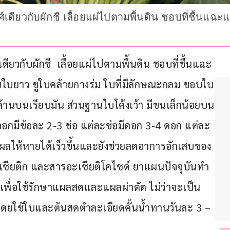
ศ์เดียวกับผักชี เลื้อยแผ่ไปตามพื้นดิน ชอบที่ชื้นแฉ
เดียวกับผักชี  เลื้อยแผ่ไปตามพื้นดิน ชอบที่ชื้นแฉะ
นใบยาว ชูใบคล้ายกางร่ม ใบที่มีลักษณะกลม ขอบใบ
วด้านบนเรียบมัน ส่วนฐานใบโค้งเว้า มีขนเล็กน้อยบน
กมีข้อละ 2-3 ช่อ แต่ละช่อมีดอก 3-4 ดอก แต่ละ
ลให้หายได้เร็วขึ้นและยังช่วยลดอาการอักเสบของ
ซียติก และสารอะเซียติโคไซด์ ยาแผนปัจจุบันทำ
พื่อใช้รักษาแผลสดและแผลผ่าตัด ไม่ว่าจะเป็น
ยใช้ใบและต้นสดตำละเอียดคั้นน้ำทานวันละ 3 – 