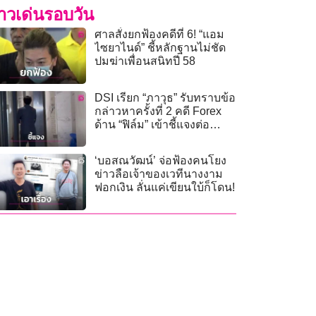
่าวเด่นรอบวัน
ศาลสั่งยกฟ้องคดีที่ 6! “แอม
ไซยาไนด์” ชี้หลักฐานไม่ชัด
ปมฆ่าเพื่อนสนิทปี 58
DSI เรียก “ภาวุธ” รับทราบข้อ
กล่าวหาครั้งที่ 2 คดี Forex
ด้าน “ฟิล์ม” เข้าชี้แจงต่อ
พนักงานสอบสวน
‘บอสณวัฒน์’ จ่อฟ้องคนโยง
ข่าวลือเจ้าของเวทีนางงาม
ฟอกเงิน ลั่นแค่เขียนใบ้ก็โดน!