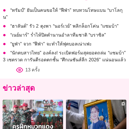
“ทรัมป์” ยันเป็นคนขอให้ “ฟีฟ่า” ทบทวนโทษแบน “บาโลกุ
น”
“ฮาลันด์” รัว 2 ตุงพา “นอร์เวย์” พลิกล็อกโค่น “แซมบ้า”
“เนย์มาร์” ร่ำไห้ปิดตำนานอำลาทีมชาติ “บราซิล”
“ยูฟ่า” จวก “ฟีฟ่า” จะทำให้ฟุตบอลเน่าเฟะ
“นักตบสาวไทย” องค์ลง! ระเบิดฟอร์มสุดยอดถล่ม “แซมบ้า”
3 เซตรวด การันตีรอดตกชั้น “ศึกเนชันส์ลีก 2026” แน่นอนแล้ว
13 ครั้ง
ข่าวล่าสุด