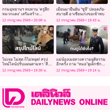
กรมอุทยานฯ ทบทวน ‘ครูฝึก
เมียนมายืนยัน “ซูจี” ปลอดภัย-
หมวกแดง’ เสริมสร้าง
สบายดี อาเซียนเร่งขอเข้าพบ
ประสิทธิภาพงานลาดตระเวน
12 กรกฎาคม 2569
20:08 น.
12 กรกฎาคม 2569
19:43 น.
เชิงคุณภาพ
ไม่เจอ ไม่สุด ก็ไม่หยุด! สรุป
แม่น้องเมยทวงความยุติธรรม
ไทม์ไลน์ปรับแผนตามหา ‘สี
อีกครั้ง ถาม “หมอ”ดูเด็กชัก
ส้ม’ แมวพิการหายบนรถไฟ
ตายต่อหน้าต่อตาได้ยังไง
12 กรกฎาคม 2569
19:30 น.
12 กรกฎาคม 2569
19:14 น.