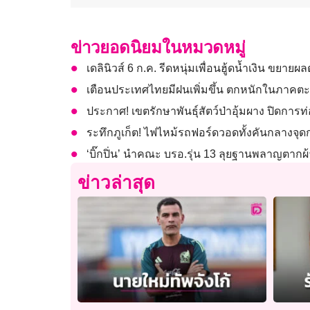
ข่าวยอดนิยมในหมวดหมู่
เดลินิวส์ 6 ก.ค. รีดหนุ่มเพื่อนฮู้ดน้ำเงิน ขยาย
เตือนประเทศไทยมีฝนเพิ่มขึ้น ตกหนักในภาคต
ประกาศ! เขตรักษาพันธุ์สัตว์ป่าอุ้มผาง ปิดการท่อ
ระทึกภูเก็ต! ไฟไหม้รถฟอร์ดวอดทั้งคันกลางจุด
‘บิ๊กปิ่น’ นำคณะ บรอ.รุ่น 13 ลุยฐานพลาญตา
ข่าวล่าสุด