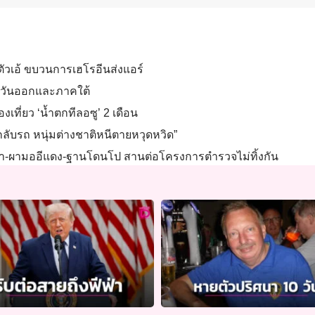
ผลตัวเอ้ ขบวนการเฮโรอีนส่งแอร์
ะวันออกและภาคใต้
งเที่ยว ‘น้ำตกทีลอซู’ 2 เดือน
กลับรถ หนุ่มต่างชาติหนีตายหวุดหวิด”
กผ้า-ผามออีแดง-ฐานโดนโป สานต่อโครงการตำรวจไม่ทิ้งกัน