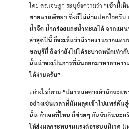
โดย ดร.เจษฎา ระบุข้อความว่า 
“เช้านี้เ
ชายหาดพัทยา ซึ่งก็ไม่น่าแปลกใจครับ 
น้ำจืด น้ำกร่อยและน้ำทะเลได้ จากแผ
ล่าสุดปีนี้ ก็จะเห็นว่ามีรายงานจากแทบทุ
ชลบุรีนี่ ถือว่ายังไม่ได้ระบาดหนักเท่าก
นั้นน่าจะเป็นการที่มันออกมาหาอาหารมาก
ได้ง่ายครับ”
อย่างไรก็ตาม 
“ปลาหมอคางดำมักจะแพร่พันธ
อย่างเช่นเวลาที่มันหลุดเข้าไปแพร่พันธุ
นั้น ถ้าเจอที่ไหน ก็ช่วยๆ กันจับกินน
ให้ส่งผลกระทบรุนแรงต่อระบบนิเวศ (เ