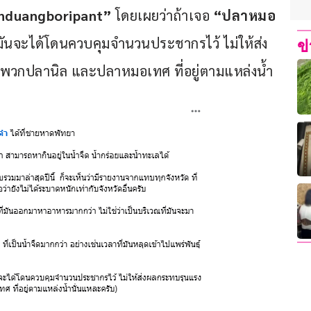
enduangboripant”
 โดยเผยว่าถ้าเจอ
 “ปลาหมอ
บ มันจะได้โดนควบคุมจำนวนประชากรไว้ ไม่ให้ส่ง
ข
พวกปลานิล และปลาหมอเทศ ที่อยู่ตามแหล่งน้ำ