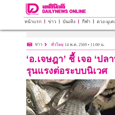
หน้าแรก
ข่าว
บันเทิง
กีฬา
ดวง-มูเตล
ข่าว
ทั่วไทย
14 พ.ค. 2569 • 11:00 น.
‘อ.เจษฎา’ ชี้ เจอ ‘ปล
รุนแรงต่อระบบนิเวศ