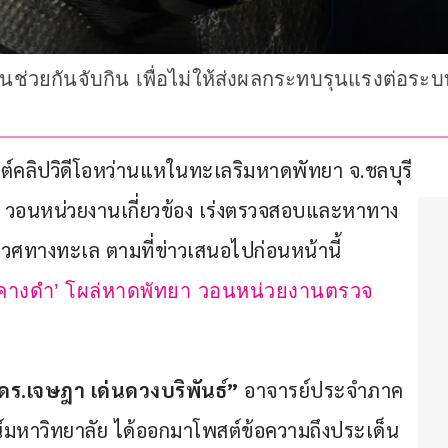
หนช่วยกันจับกิน เพื่อไม่ให้ส่งผลกระทบรุนแรงต่อ
พสต์คลิปวิดีโอหว่านแหในทะเลริมหาดพัทยา จ.ชลบุรี 
วอนหน่วยงานเกี่ยวข้อง เร่งตรวจสอบและหาทาง
ิเวศทางทะเล ตามที่ข่าวเสนอไปก่อนหน้านี้
มอคางดำ’ โผล่หาดพัทยา วอนหน่วยงานตรวจ
ดร.เจษฎา เด่นดวงบริพันธ์” 
อาจารย์ประจำภาค
์มหาวิทยาลัย ได้ออกมาโพสต์ข้อความถึงประเด็น