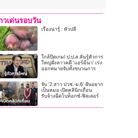
่าวเด่นรอบวัน
เรื่องน่ารู้ : หัวปลี
ใกล้ปิดเกม! ป.ป.ส.ลั่นรู้ตัวการ
ใหญ่ฝั่งลาวคดี ‘แอร์มีนา’ เร่ง
ออกหมายจับทั้งขบวนการ
จับ ‘2 สาว ปวช.-ม.6’ ฝันอยาก
เป็นหมอ เปิดคลินิกเถื่อน
รับจ้างฉีดโบท็อกซ์-ฟิลเลอร์