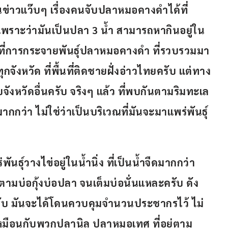
ห็นข่าวแว๊บๆ เรื่องคนจับปลาหมอคางดำได้ที่
เพราะว่ามันเป็นปลา 3 น้ำ สามารถหากินอยู่ใน
นที่การกระจายพันธุ์ปลาหมอคางดำ ที่รวบรวมมา
กจังหวัด ที่พื้นที่ติดชายฝั่งอ่าวไทยครับ แต่ทาง
ับจังหวัดอื่นครับ จริงๆ แล้ว ที่พบกันตามริมทะเล
กว่า ไม่ใช่ว่าเป็นบริเวณที่มันจะมาแพร่พันธุ์
ุ์วางไข่อยู่ในน้ำนิ่ง ที่เป็นน้ำจืดมากกว่า 
์ตามบ่อกุ้งบ่อปลา จนเต็มบ่อนั่นแหละครับ ดัง
ะครับ มันจะได้โดนควบคุมจำนวนประชากรไว้ ไม่
หมือนกับพวกปลานิล ปลาหมอเทศ ที่อยู่ตาม