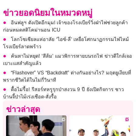
ข่าวยอดนิยมในหมวดหมู่
อินฟลูฯ ดังเปิดอีกมุม! เจ้าของโรงเบียร์วิ่งฝ่าไฟช่วยลูกค้า
ก่อนหมดสติโคม่านอน ICU
โลกโซเชียลแห่อาลัย ‘ไอซ์-ลี่’ เหยื่อโศกนาฏกรรมไฟไหม้
โรงเบียร์ลาดพร้าว
ค้นหาไม่หยุด! ‘สีส้ม’ แมวพิการหายบนรถไฟ ข่าวดีใกล้เจอ
เบาะแสสำคัญแล้ว
“Flashover” VS “Backdraft” ต่างกันอย่างไร? มฤตยูเงียบที่
พรากชีวิตได้ในไม่กี่วินาที
ดื้อไม่รื้อ! รีสอร์ทหรูรุกป่าสงวน 9 ปี ยังเปิดกิจการ ชาว
บ้านจี้ป่าไม้เร่งเชือด-สั่งรื้อ
ข่าวล่าสุด