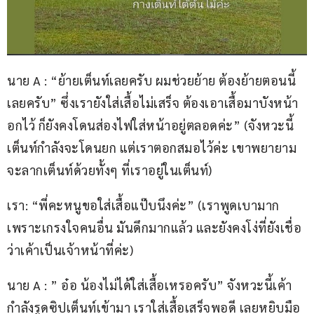
นาย A : “ย้ายเต็นท์เลยครับ ผมช่วยย้าย ต้องย้ายตอนนี้
เลยครับ” ซึ่งเรายังใส่เสื้อไม่เสร็จ ต้องเอาเสื้อมาบังหน้า
อกไว้ ก็ยังคงโดนส่องไฟใส่หน้าอยู่ตลอดค่ะ” (จังหวะนี้
เต็นท์กำลังจะโดนยก แต่เราตอกสมอไว้ค่ะ เขาพยายาม
จะลากเต็นท์ด้วยทั้งๆ ที่เราอยู่ในเต็นท์)
เรา: “พี่คะหนูขอใส่เสื้อแป๊บนึงค่ะ” (เราพูดเบามาก 
เพราะเกรงใจคนอื่น มันดึกมากแล้ว และยังคงโง่ที่ยังเชื่อ
ว่าเค้าเป็นเจ้าหน้าที่ค่ะ)
นาย A : ” อ๋อ น้องไม่ได้ใส่เสื้อเหรอครับ” จังหวะนี้เค้า
กำลังรูดซิปเต็นท์เข้ามา เราใส่เสื้อเสร็จพอดี เลยหยิบมือ