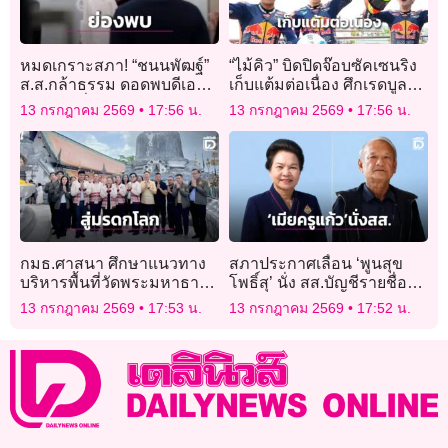
หมดเกราะสภา! “ชนนพัฒฐ์”
“ไม้คิว” บิดปิดจ๊อบซัคเซนริง
ส.ส.กล้าธรรม ดอดพบดีเอส
เก็บแต้มต่อเนื่อง ศึกเรดบูล
ไอ โดนเพิ่มข้อหาหนัก
โมโตจีพี รุกกีส์ คัพ 2026
13 กรกฎาคม 2569
17:56 น.
13 กรกฎาคม 2569
17:56 น.
สนาม 5
กมธ.ศาสนา ศึกษาแนวทาง
สภาประกาศเลื่อน ‘พูนสุข
บริหารพื้นที่วัดพระมหาธาตุฯ
โพธิ์สุ’ นั่ง สส.บัญชีรายชื่อ
เมืองคอน รับมรดกโลกแห่ง
แทน ‘น้องชายพิพัฒน์’
13 กรกฎาคม 2569
17:53 น.
13 กรกฎาคม 2569
17:52 น.
แรกของภาคใต้