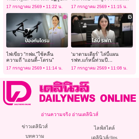
ข้อมูลน้ำแห่งชาติ รู้เท่าทัน
ละเลยความปลอดภัยสถาน
17 กรกฎาคม 2569
11:22 น.
17 กรกฎาคม 2569
11:15 น.
สถานการณ์ก่อนเกิดวิกฤติ
บันเทิงนอกโซนนิ่ง
ไฟเขียว “กฟผ.”ใช้คลื่น
‘มาดามเดียร์’ ไล่บี้แผน
ความถี่ “แอนตี้–โดรน”
รฟท.แก้หนี้ท่วมปี
ละ 20,000 ล้านบาท ซักปม
17 กรกฎาคม 2569
11:14 น.
17 กรกฎาคม 2569
11:08 น.
สินทรัพย์ไม่ครบ-รายได้รั่ว
ไหล
อ่านความจริง อ่านเดลินิวส์
ข่าวเดลินิวส์
ไลฟ์สไตล์
บทความ
เดลินิวส์clips