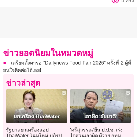
4 ครั้ง
ข่าวยอดนิยมในหมวดหมู่
เตรียมตั้งตารอ “Dailynews Food Fair 2026” ครั้งที่ 2 ผู้ที่
สนใจติดต่อได้เลย!
ข่าวล่าสุด
รัฐบาลยกเครื่องแอป
‘ศรีสุวรรณ’ยื่น ป.ป.ช. เร่ง
ThaiWater โฉมใหม่ ปฏิรูป
ไต่สวนเอาผิด ผู้ว่าฯ กทม.