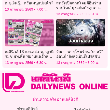
เมนูเงินกู้…หรือเมนูแบ่งเค้ก?
สหรัฐเปิดฉากโจมตีอิหร่าน
รอบใหม่ มุ่งสกัดภัยคุกคาม
13 กรกฎาคม 2569
7:00 น.
ช่องแคบฮอร์มุซ
13 กรกฎาคม 2569
6:51 น.
เดลินิวส์ 13 ก.ค.สส.ภท.-ญาติ
จับตา! พายุโซนร้อน “บาหวี่”
รมช.มท.พัน พยานแฉฮั้วสว.
อ่อนกำลังลงเป็นดีเปรสชัน
พรรคส้มกางหลักฐานโชว์
13 กรกฎาคม 2569
6:30 น.
13 กรกฎาคม 2569
6:00 น.
อ่านความจริง อ่านเดลินิวส์
ข่าวเดลินิวส์