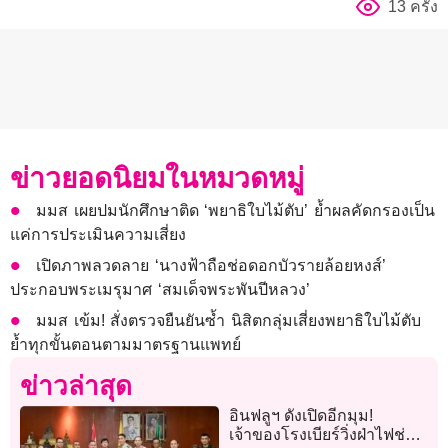
13 ครั้ง
ข่าวยอดนิยมในหมวดหมู่
มมส เผยปมนักศึกษาติด ‘พยาธิใบไม้ตับ’ ย้ำผลคัดกรองเป็น
แค่การประเมินความเสี่ยง
เปิดภาพลวดลาย ‘นางฟ้าถือช่อดอกบัวรายล้อยหงส์’
ประกอบพระเมรุมาศ ‘สมเด็จพระพันปีหลวง’
มมส เข้ม! สั่งตรวจยืนยันซ้ำ นิสิตกลุ่มเสี่ยงพยาธิใบไม้ตับ
ย้ำทุกขั้นตอนตามมาตรฐานแพทย์
ข่าวล่าสุด
อินฟลูฯ ดังเปิดอีกมุม!
เจ้าของโรงเบียร์วิ่งฝ่าไฟช่วย