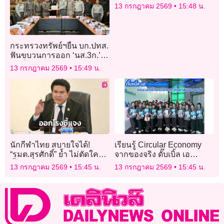
ลูกค้า ก่อนหมดสติโคม่านอน
13 กรกฎาคม 2569
15:48 น.
ICU
กระทรวงทรัพย์ฯยื่น บก.ปทส.
ฟันขบวนการออก ‘นส.3ก.’
ทับที่อุทยานฯแหลมสน 643
13 กรกฎาคม 2569
15:49 น.
ไร่
นักกีฬาไทย สบายใจได้!
เรียนรู้ Circular Economy
“รมต.สุรศักดิ์” ย้ำ ไม่ตัดใคร
จากของจริง ดั๊บเบิ้ล เอ
ทิ้ง เร่ง “กกท.+กองทุนกีฬา”
ต้อนรับคณาจารย์และ
13 กรกฎาคม 2569
15:45 น.
13 กรกฎาคม 2569
15:45 น.
หางบเสริมลุย “เอเชียน
นักศึกษา ม.ขอนแก่น
เกมส์+ยูธโอลิมปิกเกมส์
2026”