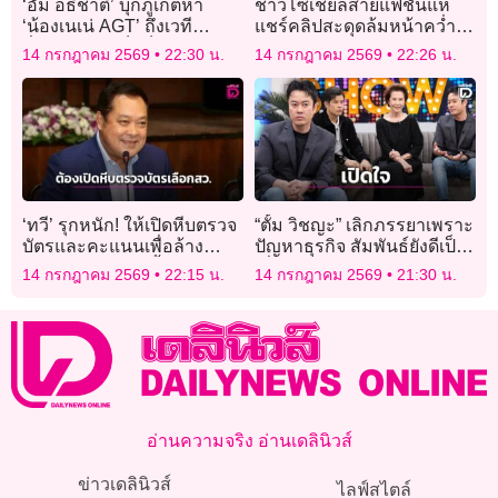
‘อั้ม อธิชาติ’ บุกภูเก็ตหา
ชาวโซเชียลสายแฟชั่นแห่
‘น้องเนเน่ AGT’ ถึงเวที
แชร์คลิปสะดุดล้มหน้าคว่ำ
ชื่นชมความเป็นร็อคสตาร์
เพราะสวม “กางเกงมรณะ”
14 กรกฎาคม 2569
22:30 น.
14 กรกฎาคม 2569
22:26 น.
สายเลือดไทย!
จากแบรนด์ดัง
‘ทวี’ รุกหนัก! ให้เปิดหีบตรวจ
“ตั้ม วิชญะ” เลิกภรรยาเพราะ
บัตรและคะแนนเพื่อล้าง
ปัญหาธุรกิจ สัมพันธ์ยังดีเป็น
คราบการทุจริต ‘ฮั้ว สว.’
เพื่อนร่วมงานกัน
14 กรกฎาคม 2569
22:15 น.
14 กรกฎาคม 2569
21:30 น.
อ่านความจริง อ่านเดลินิวส์
ข่าวเดลินิวส์
ไลฟ์สไตล์