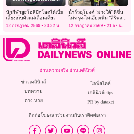
นักกีฬายูธโอลิปิกโอดได้เบี้ย
น้ำรั่วอุโมงค์ “ม่วงใต้” ดีขึ้น
เลี้ยงเก็บตัวแค่เดือนเดียว
ไม่ทรุด-ไม่เอียงเพิ่ม “สิริพงศ์”
กำชับเยียวยาประชาชนให้
12 กรกฎาคม 2569
23:32 น.
12 กรกฎาคม 2569
21:57 น.
ครบ
อ่านความจริง อ่านเดลินิวส์
ข่าวเดลินิวส์
ไลฟ์สไตล์
บทความ
เดลินิวส์clips
ดวง-หวย
PR by dataxet
ติดต่อโฆษณา
ร่วมงานกับเรา
ติดต่อเรา