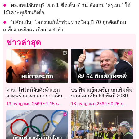
ผอ.สพป.จันทบุรี เขต 1 ขีดเส้น 7 วัน สั่งสอบ ‘ครูเลข’ ใช้
ไม้เคาะทุเรียนตีเด็ก
‘ปลัดแป้น’ โอดงบแก้น้ำท่วมหาดใหญ่ปี 70 ถูกตัดเกือบ
เกลี้ยง เหลือแค่เรือยาง 4 ลำ
ข่าวล่าสุด
ด่วน! ไฟไหม้ผับดังห้าแยก
ปธ.ฟีฟ่าแย้มเตรียมถกเพิ่มทีม
ลาดพร้าว เผาวอด บาดเจ็บ-
บอลโลกเป็น 64 ทีมปี 2030
เสียชีวิตหลายราย
13 กรกฎาคม 2569
1:15 น.
13 กรกฎาคม 2569
0:26 น.