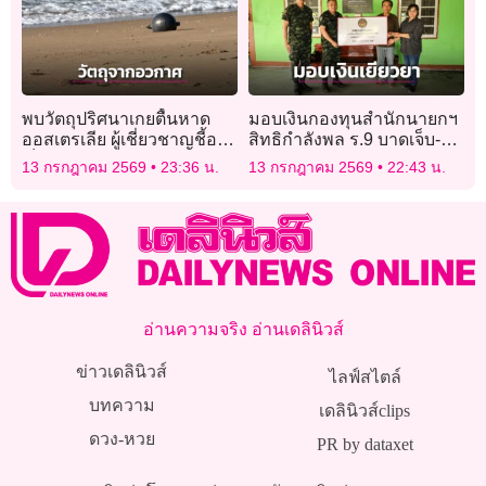
พบวัตถุปริศนาเกยตื้นหาด
มอบเงินกองทุนสำนักนายกฯ
ออสเตรเลีย ผู้เชี่ยวชาญชี้อาจ
สิทธิกำลังพล ร.9 บาดเจ็บ-
เป็นขยะอวกาศ
เสียชีวิต เหตุซุ่มยิงชายแดน
13 กรกฎาคม 2569
23:36 น.
13 กรกฎาคม 2569
22:43 น.
ไทย-กัมพูชา
อ่านความจริง อ่านเดลินิวส์
ข่าวเดลินิวส์
ไลฟ์สไตล์
บทความ
เดลินิวส์clips
ดวง-หวย
PR by dataxet