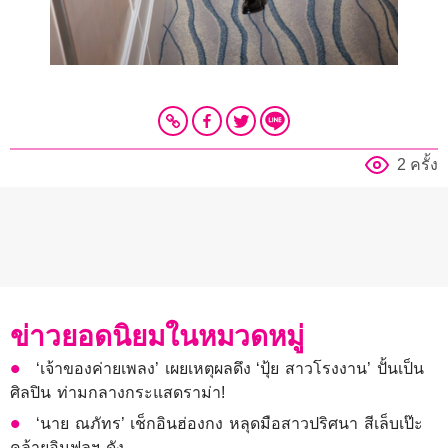
2 ครั้ง
ข่าวยอดนิยมในหมวดหมู่
‘เจ้าของค่ายเพลง’ เผยเหตุผลดึง ‘ปุ้ย สาวโรงงาน’ ปั้นเป็น
ศิลปิน ท่ามกลางกระแสดราม่า!
‘นาย ณภัทร’ เช็กอินฮ่องกง หลุดมือสาวปริศนา สีเล็บเป๊ะ
คล้ายอินฟลูฯ ดัง