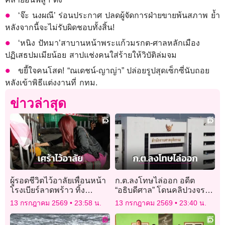
‘จ๊ะ นงผณี’ ร่อนประกาศ ปลดผู้จัดการฝ่ายขายพ้นสภาพ ย้ำ
หลังจากนี้จะไม่รับผิดชอบทั้งสิ้น!
‘หนิง ปัทมา’สาบานหน้าพระแก้วมรกต-ศาลหลักเมือง
ปฏิเสธปมเมียน้อย สาปแช่งคนใส่ร้ายให้วิบัติล่มจม
ขยี้ใจคนโสด! “ณเดชน์-ญาญ่า” ปล่อยรูปสุดเซ็กซี่นับถอย
หลังเข้าพิธีแต่งงานที่ กทม.
ข่าวล่าสุด
ผู้รอดชีวิตไว้อาลัยเพื่อนหน้า
ก.ต.ลงโทษไล่ออก อดีต
โรงเบียร์ลาดพร้าว ทิ้ง
“อธิบดีศาล” โดนคลิปวงจรปิด
รองเท้าไว้ดูต่างหน้า ยอดดับ
เข้าออกบ้านคู่ความตระกูล
13 กรกฎาคม 2569
23:58 น.
13 กรกฎาคม 2569
23:40 น.
28 ราย!
ดัง