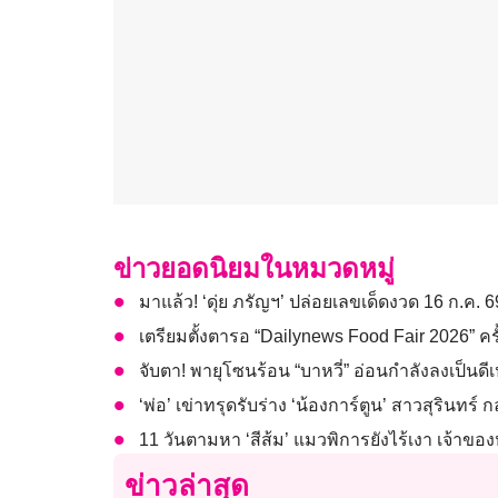
ข่าวยอดนิยมในหมวดหมู่
มาแล้ว! ‘ดุ่ย ภรัญฯ’ ปล่อยเลขเด็ดงวด 16 ก.ค. 
เตรียมตั้งตารอ “Dailynews Food Fair 2026” ครั้งท
จับตา! พายุโซนร้อน “บาหวี่” อ่อนกำลังลงเป็นดี
‘พ่อ’ เข่าทรุดรับร่าง ‘น้องการ์ตูน’ สาวสุรินท
11 วันตามหา ‘สีส้ม’ แมวพิการยังไร้เงา เจ้าขอ
ข่าวล่าสุด