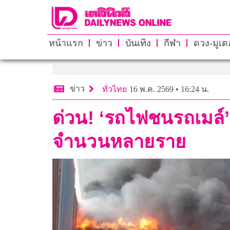
หน้าแรก
ข่าว
บันเทิง
กีฬา
ดวง-มูเตล
ข่าว
ทั่วไทย
16 พ.ค. 2569 • 16:24 น.
ด่วน! ‘รถไฟชนรถเมล์’ ใ
จำนวนหลายราย