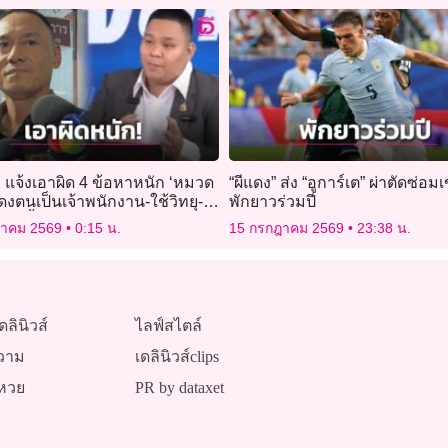
 แจ้งเอาผิด 4 ข้อหาหนัก ‘หมวด
“ผีแดง” ส่ง “อูการ์เต” ผ่าตัดซ่อม
ดงตนเป็นเจ้าพนักงาน-ใช้วิทยุ-
พักยาวร่วมปี
ือ-เสื้อเกราะ
ฎาคม 2569
0:15 น.
15 กรกฎาคม 2569
23:38 น.
ดลินิวส์
ไลฟ์สไตล์
วาม
เดลินิวส์clips
หวย
PR by dataxet