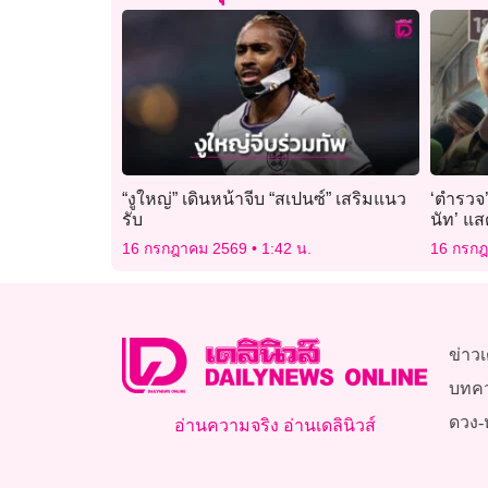
“งูใหญ่” เดินหน้าจีบ “สเปนซ์” เสริมแนว
‘ตำรวจ’
รับ
นัท’ แส
ไขข่าวล
16 กรกฎาคม 2569
1:42 น.
16 กรก
ข่าวเ
บทค
ดวง-
อ่านความจริง อ่านเดลินิวส์