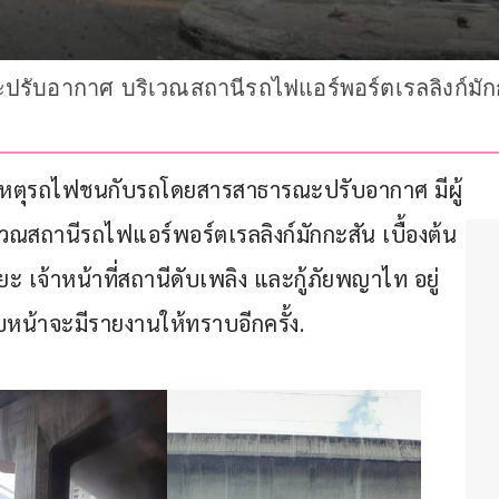
บอากาศ บริเวณสถานีรถไฟแอร์พอร์ตเรลลิงก์มักกะสั
้เกิดเหตุรถไฟชนกับรถโดยสารสาธารณะปรับอากาศ มีผู้
ณสถานีรถไฟแอร์พอร์ตเรลลิงก์มักกะสัน เบื้องต้น
ะ เจ้าหน้าที่สถานีดับเพลิง และกู้ภัยพญาไท อยู่
หน้าจะมีรายงานให้ทราบอีกครั้ง.