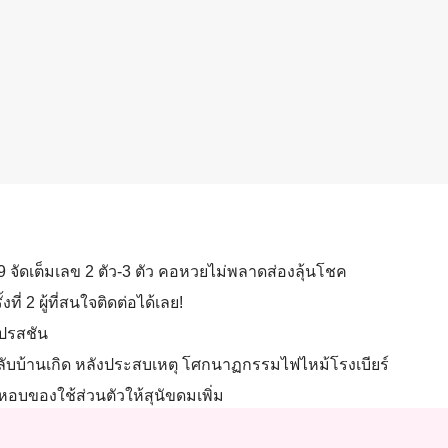
69 จัดเต็มเลข 2 ตัว-3 ตัว คอหวยไม่พลาดส่องลุ้นโชค
ี่ 2 ผู้ที่สนใจติดต่อได้เลย!
เปรสชัน
ร์ กลับบ้านเกิด หลังประสบเหตุ โศกนาฏกรรมไฟไหม้โรงเบียร์
งหอบของใช้ส่วนตัวให้สุนัขดมเพิ่ม