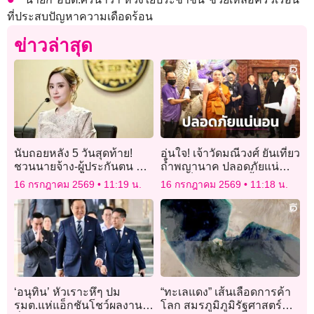
ที่ประสบปัญหาความเดือดร้อน
ข่าวล่าสุด
นับถอยหลัง 5 วันสุดท้าย!
อุ่นใจ! เจ้าวัดมณีวงศ์ ยันเที่ยว
ชวนนายจ้าง-ผู้ประกันตน ลง
ถ้ำพญานาค ปลอดภัยแน่
ทะเบียนเลือกตั้ง ‘บอร์ด
นอนเช็กระบบเซฟตี้-ทางหนี
16 กรกฎาคม 2569
11:19 น.
16 กรกฎาคม 2569
11:18 น.
ประกันสังคม’ หมดเขต 20
ไฟเข้ม
ก.ค.นี้
‘อนุทิน’ หัวเราะหึๆ ปม
“ทะเลแดง” เส้นเลือดการค้า
รมต.แห่แอ็กชันโชว์ผลงาน
โลก สมรภูมิภูมิรัฐศาสตร์