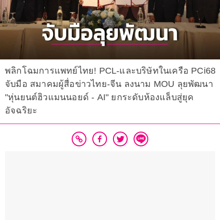
พลิกโฉมการแพทย์ไทย! PCL-และบริษัทในเครือ PCi68
จับมือ สมาคมผู้สื่อข่าวไทย-จีน ลงนาม MOU ลุยพัฒนา
"หุ่นยนต์ฮิวแมนนอยด์ - AI" ยกระดับห้องแล็บสู่ยุค
อัจฉริยะ