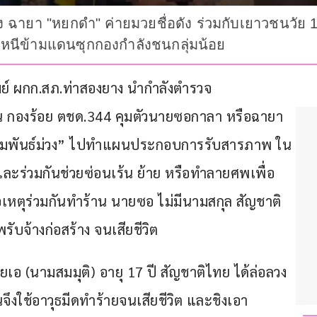
ายา "หยกดำ" ค่ายมวยชื่อดัง ร่วมกับเยาวชนวัย 17 
บหนีข้ามแดนซุกกองกำลังชนกลุ่มน้อย
ารมย์ ผกก.สภ.ท่าสองยาง นำกำลังตำรวจ 
กองร้อย ตชด.344 คุมตัวนายซอกาลา หรือฉายา 
 “พุ่มพันธ์ม่วง” ไปทำแผนประกอบการรับสารภาพ ใน
ย และร่วมกันช่วยซ่อนเร้น ย้าย หรือทำลายศพเพื่อ
เหตุร่วมกันทำร้าน นายซอ ไม่มีนามสกุล สัญชาติ
พรับจ้างก่อสร้าง จนเสียชีวิต
ยเอ (นามสมมุติ) อายุ 17 ปี สัญชาติไทย ได้ล่อลวง
จึงใช้อาวุธมีดทำร้ายจนเสียชีวิต และชิงเอา