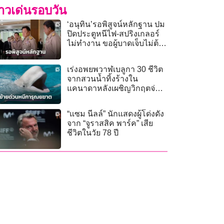
่าวเด่นรอบวัน
‘อนุทิน’รอพิสูจน์หลักฐาน ปม
ปิดประตูหนีไฟ-สปริงเกลอร์
ไม่ทำงาน ขอผู้บาดเจ็บไม่ต้อง
กังวลการรักษา
เร่งอพยพวาฬเบลูกา 30 ชีวิต
จากสวนน้ำทิ้งร้างใน
แคนาดาหลังเผชิญวิกฤตจ่อ
โดนการุณยฆาต
“แซม นีลล์” นักแสดงผู้โด่งดัง
จาก “จูราสสิค พาร์ค” เสีย
ชีวิตในวัย 78 ปี