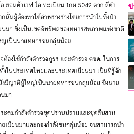
ี่ห้อ ฮอนด้าเวฟ ไอ ทะเบียน 1กผ 5049 ตาก สีดำ
ข
นั้นผู้ต้องหาได้อำพรางร่างโดยการนำไปทิ้งป่า
ียนมา ซึ่งเป็นเขตอิทธิพลของทหารสหภาพแห่งชาติ
้ใหญ่เป็นนายทหารชนกลุ่มน้อย
วจต้องใช้กำลังตำรวจภูธร และตำรวจ ตชด. ในการ
ดังทั้งในประเทศไทยและประเทศเมียนมา เป็นที่รู้จัก
มีญาติผู้ใหญ่เป็นนายทหารชนกลุ่มน้อย ซึ่งนาย
กวนมา
พร้อมระดมกำลังตำรวจชุดปราบปรามและชุดสืบสวน
่ายเมียนมาและกองกำลังชนกลุ่มน้อย จนสามารถนำ