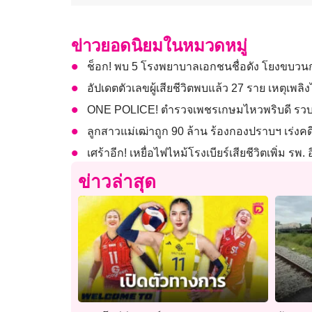
ข่าวยอดนิยมในหมวดหมู่
ช็อก! พบ 5 โรงพยาบาลเอกชนชื่อดัง โยงขบวนก
อัปเดตตัวเลขผู้เสียชีวิตพบแล้ว 27 ราย เหตุเพลิ
ONE POLICE! ตำรวจเพชรเกษมไหวพริบดี รวบห
ลูกสาวแม่เฒ่าถูก 90 ล้าน ร้องกองปราบฯ เร่งค
เศร้าอีก! เหยื่อไฟไหม้โรงเบียร์เสียชีวิตเพิ่ม รพ
ข่าวล่าสุด