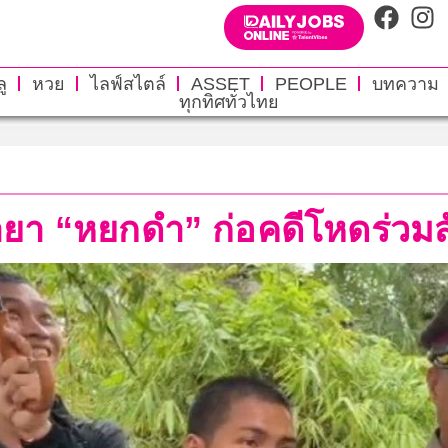
ู
หวย
ไลฟ์สไตล์
ASSET
PEOPLE
บทความ
ทุกทิศทั่วไทย
ายา “หยกดำ” ก่อคดีโหดร่วมสั