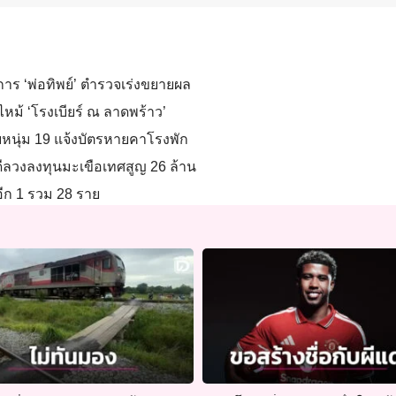
าร ‘พ่อทิพย์’ ตำรวจเร่งขยายผล
งไหม้ ‘โรงเบียร์ ณ ลาดพร้าว’
นุ่ม 19 แจ้งบัตรหายคาโรงพัก
ดีลวงลงทุนมะเขือเทศสูญ 26 ล้าน
. อีก 1 รวม 28 ราย