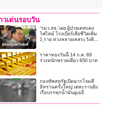
่าวเด่นรอบวัน
‘รมว.สธ.’เผย ผู้ป่วยเคสแดง
ไฟไหม้ โรงเบียร์เสียชีวิตเพิ่ม
1 ราย ห่วงหลายเคสระวังติด
เชื้อ
ราคาทองวันนี้ 14 ก.ค. 69
ร่วงหนักพรวดเดียว 650 บาท
กองทัพสหรัฐเปิดฉากโจมตี
อิหร่านครั้งใหญ่ เตหะรานยิง
เรือบรรทุกน้ำมันยูเออี