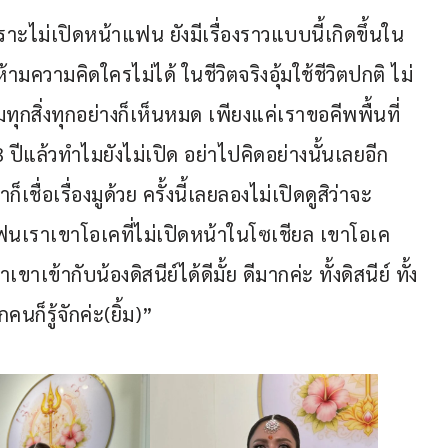
าะไม่เปิดหน้าแฟน ยังมีเรื่องราวแบบนี้เกิดขึ้นใน
ามความคิดใครไม่ได้ ในชีวิตจริงอุ้มใช้ชีวิตปกติ ไม่
ทุกสิ่งทุกอย่างก็เห็นหมด เพียงแค่เราขอคีพพื้นที่
 ปีแล้วทำไมยังไม่เปิด อย่าไปคิดอย่างนั้นเลยอีก
าก็เชื่อเรื่องมูด้วย ครั้งนี้เลยลองไม่เปิดดูสิว่าจะ
แฟนเราเขาโอเคที่ไม่เปิดหน้าในโซเชียล เขาโอเค
าเข้ากับน้องดิสนีย์ได้ดีมั้ย ดีมากค่ะ ทั้งดิสนีย์ ทั้ง
นก็รู้จักค่ะ(ยิ้ม)”