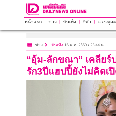
หน้าแรก
ข่าว
บันเทิง
กีฬา
ดวง-มูเตล
ข่าว
บันเทิง
16 พ.ค. 2569 • 23:44 น.
“อุ้ม-ลักขณา” เคลียร
รัก3ปีแฮปปี้ยังไม่คิดเป