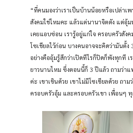
“ที่คนมองว่าเราเป็นบ้านน้อยหรือเปล่าเพร
สังคมใช่ไหมคะ แล้วแต่นานาจิตตัง แต่อุ้มห้
เคยแอบซ่อน เรารู้อยู่แก่ใจ ครอบครัวสังคม
โซเชียลไว้ก่อน บางคนอาจจะคิดว่ามันตั้ง 3
อย่างคืออุ้มรู้สึกว่าเปิดทีไรก็ปิดก็พังทุกที เร
ยาวนานไหม ซึ่งตอนนี้ก็ 3 ปีแล้ว ถามว่า
ค่ะ เขาเขินด้วย เขาไม่มีโซเชียลด้วย ถามว่าเข
ครอบครัวอุ้ม และครอบครัวเขา เพื่อนๆ ทุกค