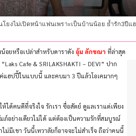
โยงไม่เปิดหน้าแฟนเพราะเป็นบ้านน้อย ย้ำรัก3ปีแฮป
นน้อยหรือเปล่าสำหรับดาราดัง 
อุ้ม ลักขณา
 ที่ล่าสุด
g “Laks Cafe & SRILAKSHAKTI – DEVI” ปาก
แค่แฮปปี้ในแบบนี้ และคบมา 3 ปีแล้วโอเคมากๆ 
ได้คนดีที่จริงใจ รักเรา ซื่อสัตย์ ดูแลเราแต่เพียง
ถัมภ์อย่างเดียวไม่ได้ แต่ต้องเป็นความรักที่สมบูรณ์
ไม่มีเขา วันนี้เทวาลัยก็อาจจะไม่สำเร็จ ถือว่าคนนี้