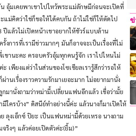
กัน อุ้มเคยพาเขาไปไหว้พระแม่ลักษมีก่อนจะเปิดที่
ะแม่คิดว่าใช่ก็ขอให้ได้คบกัน ถ้าไม่ใช่ก็ให้ตัดไป
ข
บ 3 ปีแล้วไม่เปิดหน้าเขาอยากให้ชัวร์แบบล้าน
รั้งการที่เรามีข่าวมากๆ มันก็อาจจะเป็นเรื่องที่ไม่
กับพี่เขานะคะ ครอบครัวอุ้มทุกคนรู้จัก เราไปไหนไม่
 เพียงแต่ว่าในส่วนของโซเชียลเรารู้สึกว่ารอให้
ก็ผ่านเรื่องราวความรักมาเยอะมาก ไม่อยากมานั่ง
ลูกมานั่งถามว่าหม่ามี้เปลี่ยนแฟนอีกแล้ว เชื่อว่ามั้ย
ขณามีใครบ้าง” ดิสนีย์ทำอย่างนี้ค่ะ แล้วนางก็มาเปิดให้
เลย ลุงเอ็กซ์ ปิยะ เป็นแฟนหม่ามี้ด้วยเหรอ นางถาม
ริงๆ แล้วค่อยเปิดตัวค่ะ(ยิ้ม)”