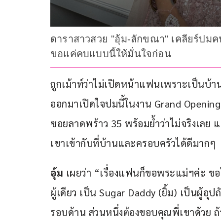
ดาราสาวสวย "อุ้ม-ลักขณา" เคลียร์ปมคน
ขอแค่คบแบบนี้ให้มั่นใจก่อน
ถูกเม้าท์ว่าไม่เปิดหน้าแฟนเพราะเป็นบ้า
ออกมาเปิดใจปมนี้ในงาน Grand Openin
ซอยลาดพร้าว 35 พร้อมย้ำว่าไม่จริงเลย 
เขาเข้ากับที่บ้านและครอบครัวได้ดีมากๆ 
อุ้ม 
เผยว่า “เรื่องแฟนก็ขอพระแม่ฯค่ะ ขอให้
ผู้เดียว เป็น Sugar Daddy (ยิ้ม) เป็นผู้อุป
รอบด้าน ส่วนหนึ่งต้องขอบคุณพี่เขาด้วย ถ้า