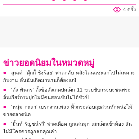
4 ครั้ง
ข่าวยอดนิยมในหมวดหมู่
สูนเด๋! ‘ตุ๊กกี้ ชิงร้อย’ ฟาดกลับ หลังโดนแซะแก่ไปไม่เหมาะ
กับงาน ลั่นฉันเกิดมานานก็ต้องแก่!
‘ดัง พันกร’ ตั้งข้อสังเกตปมเด็ก 11 ขวบขับกระบะชนพระ
ลั่นเกียร์กระปุกไม่มีคนสอนขับไม่ได้ชัวร์!
‘หนุ่ม กะลา’ เบรกงานเพลง หิ้วกระสอบลุยสวนหักหน่อไม้
ขายตลาดนัด
‘มิ้นท์ รัญชน์รวี’ ฟาดเดือด ถูกเล่นมุก เสกเด็กเข้าท้อง ลั่น
ไม่มีใครควรถูกลดคุณค่า