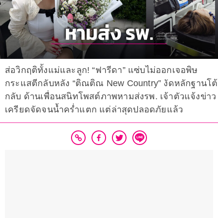
ส่อวิกฤติทั้งแม่และลูก! “ฟารีดา” แซ่บไม่ออกเจอพิษ
กระแสตีกลับหลัง “ติณติณ New Country” งัดหลักฐานโต้
กลับ ด้านเพื่อนสนิทโพสต์ภาพหามส่งรพ. เจ้าตัวแจ้งข่าว
เครียดจัดจนน้ำคร่ำแตก แต่ล่าสุดปลอดภัยแล้ว