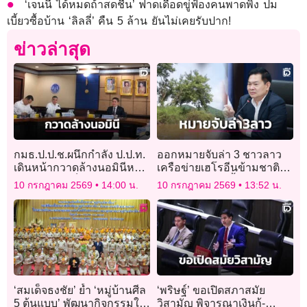
‘เจนนี่ ได้หมดถ้าสดชื่น’ ฟาดเดือดขู่ฟ้องคนพาดพิง ปม
เบี้ยวซื้อบ้าน ‘ลิลลี่’ คืน 5 ล้าน ยันไม่เคยรับปาก!
ข่าวล่าสุด
กมธ.ป.ป.ช.ผนึกกำลัง ป.ป.ท.
ออกหมายจับล่า 3 ชาวลาว
เดินหน้ากวาดล้างนอมินีหาด
เครือข่ายเฮโรอีนข้ามชาติ
บางเทา จ.ภูเก็ต
ลวง ‘แอร์มีนา’ หิ้วข้ามทวีป
10 กรกฎาคม 2569
14:00 น.
10 กรกฎาคม 2569
13:52 น.
‘สมเด็จธงชัย’ ย้ำ ‘หมู่บ้านศีล
‘พริษฐ์’ ขอเปิดสภาสมัย
5 ต้นแบบ’ พัฒนากิจกรรมให้
วิสามัญ พิจารณาเงินกู้-