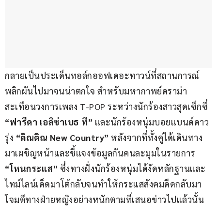
กลายเป็นประเด็นทอล์กออฟเดอะทาวน์ที่สถานการณ์
พลิกผันไปมาจนน่าตกใจ สำหรับมหากาพย์ดราม่า
สะเทือนวงการเพลง T-POP ระหว่างนักร้องสาวสุดเซ็กซี่ 
“ฟารีดา เอลิซ่าเบธ ที”
 และนักร้องหนุ่มบอยแบนด์ดาว
รุ่ง 
“ติณติณ New Country”
 หลังจากที่ทั้งคู่ได้เดินทาง
มาเผชิญหน้าและชี้แจงข้อมูลกันคนละมุมในรายการ 
“โหนกระแส”
 ซึ่งทางฝั่งนักร้องหนุ่มได้งัดหลักฐานและ
ไทม์ไลน์เด็ดมาโต้กลับจนทำให้กระแสสังคมดีดกลับมา
โจมตีทางฝ่ายหญิงอย่างหนักตามที่เสนอข่าวไปแล้วนั้น