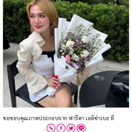
ขอขอบคุณภาพประกอบจาก ฟารีดา เอลิซ่าเบธ ที