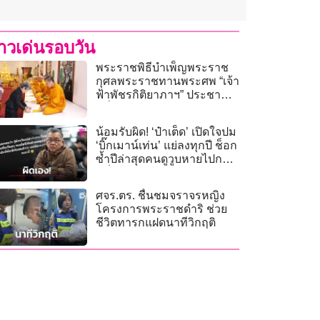
่าวเด่นรอบวัน
พระราชพิธีบำเพ็ญพระราช
กุศลพระราชทานพระศพ “เจ้า
ฟ้าพัชรกิติยาภาฯ” ประชาชน
หลั่งไหลถวายสักการะไม่ขาด
สาย
น้อมรับผิด! ‘ป๋าเต็ด’ เปิดใจปม
‘บิ๊กเมาน์เท่น’ แย่ลงทุกปี ช็อก
ซ้ำปีล่าสุดคนดูวูบหายไปกว่า
ครึ่ง!
ศจร.ตร. ชื่นชมจราจรหญิง
โครงการพระราชดำริ ช่วย
ชีวิตทารกแฝดนาทีวิกฤติ