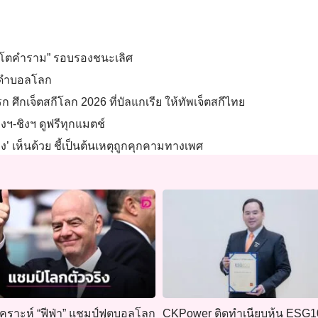
สิงโตคำราม” รอบรองชนะเลิศ
ิงดำบอลโลก
รก ศึกเจ็ตสกีโลก 2026 ที่บัลแกเรีย ให้ทัพเจ็ตสกีไทย
ฯ-ชิงฯ ดูฟรีทุกแมตช์
’ เห็นด้วย ชี้เป็นต้นเหตุถูกคุกคามทางเพศ
วิเคราะห์ “ฟีฟ่า” แชมป์ฟุตบอลโลก
CKPower ติดทำเนียบหุ้น ESG1