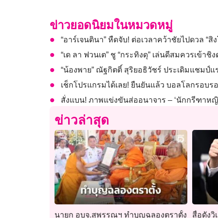
ข่าวยอดนิยมในหมวดหมู่
“อาร์เจนตินา” หืดจับ! ต่อเวลาคว้าชัยไปดวล “
“เด ลา ฟวนเต” ชู “กระทิงดุ” เล่นดีสมควรเข้าช
“น้องพาย” ณัฐกิตติ์ สุริยอธิวัชร์ ประเดิมแชมป์แ
เช็กโปรแกรมได้เลย! ยืนยันแล้ว บอลโลกรอบรอง
สั่งแบน! ภาพแข่งขันส่ออนาจาร – ‘นักกรีฑาหญิง
ข่าวล่าสุด
นายก อบจ.สุพรรณฯ ทำบุญฉลองตราตั้ง
สื่อดัง