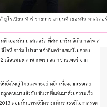
ีส์ ยูโรเปียน ทัวร์ รายการ อามุนดี เยอรมัน มาสเต
มุนดี เยอรมัน มาสเตอร์ส ที่สนามกรีน อีเกิล กอล์ฟ ส
ลีโอนี ฮาร์ม โปรสาวเจ้าถิ่นคว้าแชมป์ไปครอง
 282 เฉือนชนะ คาซานดรา อเลกซานเดอร์ จาก
อันยิ่งใหญ่ โดยเฉพาะอย่างยิ่ง เนื่องจากเธอเคย
ื่อถูกคนเมาแล้วขับ ขับรถที่แล่นมาด้วยความเร็ว 
ปี 2013 ตอนนั้นแพทย์มีความเห็นว่าเธอมีโอกาสรอด