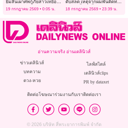
ยืมสินเผาศพกู้ภัยสาวเหยื่อ
ดับสลด เหตุจากผมพันติดท่อ
‘โรงเบียร์ ณ ลาดพร้าว’
ระบายน้ำจนขึ้นจากก้นสระ
19 กรกฎาคม 2569
0:05 น.
18 กรกฎาคม 2569
23:39 น.
ไม่ได้
อ่านความจริง อ่านเดลินิวส์
ข่าวเดลินิวส์
ไลฟ์สไตล์
บทความ
เดลินิวส์clips
ดวง-หวย
PR by dataxet
ติดต่อโฆษณา
ร่วมงานกับเรา
ติดต่อเรา
© 2026 บริษัท สี่พระยาการพิมพ์ จำกัด