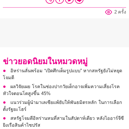
2 ครั้ง
ข่าวยอดนิยมในหมวดหมู่
อิหร่านลั่นพร้อม “เปิดศึกเต็มรูปแบบ” หากสหรัฐยังไม่หยุด
โจมตี
ผลวิจัยเผย โรคในช่องปากวัยเด็กอาจเพิ่มความเสี่ยงโรค
หัวใจตอนโตสูงขึ้น 45%
แนวร่วมผู้นำมาเลเซียแพ้ยับให้พันธมิตรหลัก ในการเลือก
ตั้งรัฐยะโฮร์
สหรัฐโจมตีอิหร่านหนที่สามในสัปดาห์เดียว หลังไออาร์จีซี
ยิงเรือสินค้าไซปรัส