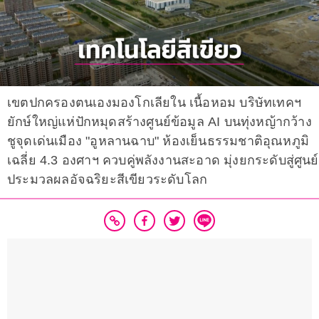
เขตปกครองตนเองมองโกเลียใน เนื้อหอม บริษัทเทคฯ
ยักษ์ใหญ่แห่ปักหมุดสร้างศูนย์ข้อมูล AI บนทุ่งหญ้ากว้าง
ชูจุดเด่นเมือง "อูหลานฉาบ" ห้องเย็นธรรมชาติอุณหภูมิ
เฉลี่ย 4.3 องศาฯ ควบคู่พลังงานสะอาด มุ่งยกระดับสู่ศูนย์
ประมวลผลอัจฉริยะสีเขียวระดับโลก