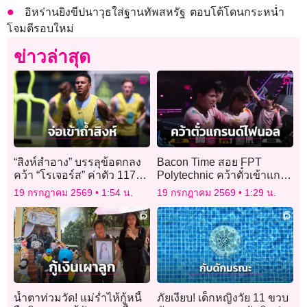
อิหร่านยิงขีปนาวุธใส่ฐานทัพสหรัฐ ตอบโต้โดนกระหน่ำ
โจมตีรอบใหม่
ข่าวล่าสุด
“สิงห์สำอาง” บรรลุข้อตกลง
Bacon Time สอย FPT
คว้า “โรเจอร์ส” ค่าตัว 117
Polytechnic คว้าตั๋วเข้าแก
ล้านปอนด์
รนด์ไฟนอล
19 กรกฎาคม 2569
1:54 น.
19 กรกฎาคม 2569
1:29 น.
น้ำตาท่วมวัด! แม่ร่ำไห้กู้หนี้
ภัยเงียบ! เด็กหญิงวัย 11 ขวบ