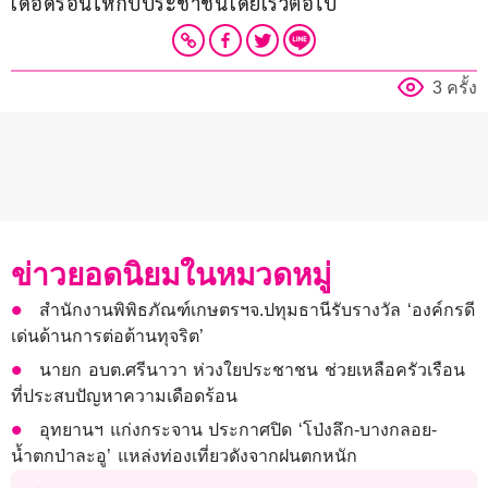
เดือดร้อนให้กับประชาชนโดยเร็วต่อไป
3 ครั้ง
ข่าวยอดนิยมในหมวดหมู่
สำนักงานพิพิธภัณฑ์เกษตรฯจ.ปทุมธานีรับรางวัล ‘องค์กรดี
เด่นด้านการต่อต้านทุจริต’
นายก อบต.ศรีนาวา ห่วงใยประชาชน ช่วยเหลือครัวเรือน
ที่ประสบปัญหาความเดือดร้อน
อุทยานฯ แก่งกระจาน ประกาศปิด ‘โป่งลึก-บางกลอย-
น้ำตกป่าละอู’ แหล่งท่องเที่ยวดังจากฝนตกหนัก