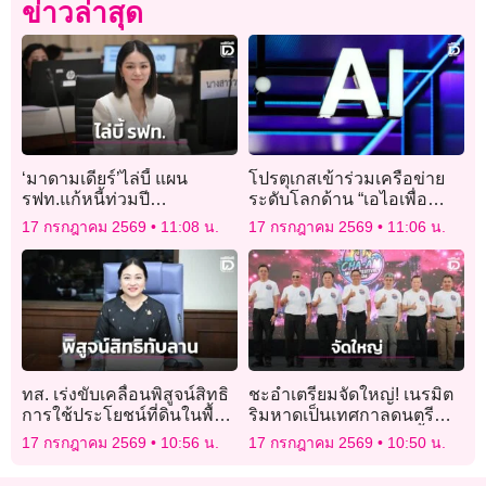
ข่าวล่าสุด
‘มาดามเดียร์’ไล่บี้ แผน
โปรตุเกสเข้าร่วมเครือข่าย
รฟท.แก้หนี้ท่วมปี
ระดับโลกด้าน “เอไอเพื่อ
ละ 20,000 ล้านบาท – ซักปม
สุขภาพ” ประเทศแรกใน
17 กรกฎาคม 2569
11:08 น.
17 กรกฎาคม 2569
11:06 น.
สินทรัพย์ไม่ครบ–รายได้รั่ว
ยุโรป
ไหล
ทส. เร่งขับเคลื่อนพิสูจน์สิทธิ
ชะอำเตรียมจัดใหญ่! เนรมิต
การใช้ประโยชน์ที่ดินในพื้นที่
ริมหาดเป็นเทศกาลดนตรี
อุทยานแห่งชาติทับลาน
ระดับประเทศ 7-9 ส.ค.นี้ ชม
17 กรกฎาคม 2569
10:56 น.
17 กรกฎาคม 2569
10:50 น.
ฟรีตลอดงาน