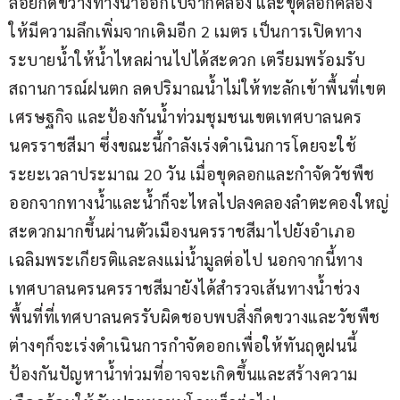
ลอยกีดขวางทางน้ำออกไปจากคลอง และขุดลอกคลอง
ให้มีความลึกเพิ่มจากเดิมอีก 2 เมตร เป็นการเปิดทาง
ระบายน้ำให้น้ำไหลผ่านไปได้สะดวก เตรียมพร้อมรับ
สถานการณ์ฝนตก ลดปริมาณน้ำไม่ให้ทะลักเข้าพื้นที่เขต
เศรษฐกิจ และป้องกันน้ำท่วมชุมชนเขตเทศบาลนคร
นครราชสีมา ซึ่งขณะนี้กำลังเร่งดำเนินการโดยจะใช้
ระยะเวลาประมาณ 20 วัน เมื่อขุดลอกและกำจัดวัชพืช
ออกจากทางน้ำและน้ำก็จะไหลไปลงคลองลำตะคองใหญ่
สะดวกมากขึ้นผ่านตัวเมืองนครราชสีมาไปยังอำเภอ
เฉลิมพระเกียรติและลงแม่น้ำมูลต่อไป นอกจากนี้ทาง
เทศบาลนครนครราชสีมายังได้สำรวจเส้นทางน้ำช่วง
พื้นที่ที่เทศบาลนครรับผิดชอบพบสิ่งกีดขวางและวัชพืช
ต่างๆก็จะเร่งดำเนินการกำจัดออกเพื่อให้ทันฤดูฝนนี้
ป้องกันปัญหาน้ำท่วมที่อาจจะเกิดขึ้นและสร้างความ