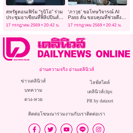
สหรัฐคอนเฟิร์ม “รูบิโอ” ร่วม
‘ภาวุธ’ ขอโทษวิจารณ์ AI
ประชุมอาเซียนที่ฟิลิปปินส์
Pass ลั่น ขอบคุณที่ช่วยดึงส
พร้อมพบหารือคู่เจรจา
ติ
17 กรกฎาคม 2569
20:42 น.
17 กรกฎาคม 2569
20:42 น.
อ่านความจริง อ่านเดลินิวส์
ข่าวเดลินิวส์
ไลฟ์สไตล์
บทความ
เดลินิวส์clips
ดวง-หวย
PR by dataxet
ติดต่อโฆษณา
ร่วมงานกับเรา
ติดต่อเรา