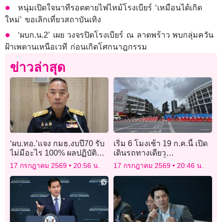
หนุ่มเปิดใจนาทีรอดตายไฟไหม้โรงเบียร์ ‘เหมือนได้เกิด
ใหม่’ ขอเลิกเที่ยวสถาบันเทิง
‘ผบก.น.2’ เผย วงจรปิดโรงเบียร์ ณ ลาดพร้าว พบกลุ่มควัน
ฝ้าเพดานเหนือเวที ก่อนเกิดโศกนาฎกรรม
ข่าวล่าสุด
‘ผบ.ทอ.’แจง กมธ.งบปี70 รับ
เริ่ม 6 โมงเช้า 19 ก.ค.นี้ เปิด
ไม่มีอะไร 100% ผลปฏิบัติ
เดินรถทางเดียว
การเหตุปะทะ ไทย-กัมพูชา
ถ.ประชาธิปก ตั้งแต่ “วงเวียน
17 กรกฎาคม 2569
20:56 น.
17 กรกฎาคม 2569
20:46 น.
ใหญ่-แยกบ้านแขก”