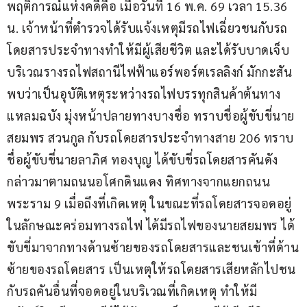
พฤติการณ์แห่งคดีคือ เมื่อวันที่ 16 พ.ค. 69 เวลา 15.36 
น. เจ้าหน้าที่ตำรวจได้รับแจ้งเหตุมีรถไฟเฉี่ยวชนกับรถ
โดยสารประจำทางทำให้มีผู้เสียชีวิต และได้รับบาดเจ็บ
บริเวณรางรถไฟสถานีไฟฟ้าแอร์พอร์ตเรลลิงก์ มักกะสัน 
พบว่าเป็นอุบัติเหตุระหว่างรถไฟบรรทุกสินค้าต้นทาง
แหลมฉบัง มุ่งหน้าปลายทางบางซื่อ ทราบชื่อผู้ขับขี่นาย
สยมพร สวนกูล กับรถโดยสารประจำทางสาย 206 ทราบ
ชื่อผู้ขับขี่นายลาภิศ ทองบุญ ได้ขับขี่รถโดยสารคันดัง
กล่าวมาตามถนนอโศกดินแดง ทิศทางจากแยกถนน
พระราม 9 เมื่อถึงที่เกิดเหตุ ในขณะที่รถโดยสารจอดอยู่
ในลักษณะคร่อมทางรถไฟ ได้มีรถไฟของนายสยมพร ได้
ขับขี่มาจากทางด้านซ้ายของรถโดยสารและชนเข้าที่ด้าน
ซ้ายของรถโดยสาร เป็นเหตุให้รถโดยสารเสียหลักไปชน
กับรถคันอื่นที่จอดอยู่ในบริเวณที่เกิดเหตุ ทำให้มี