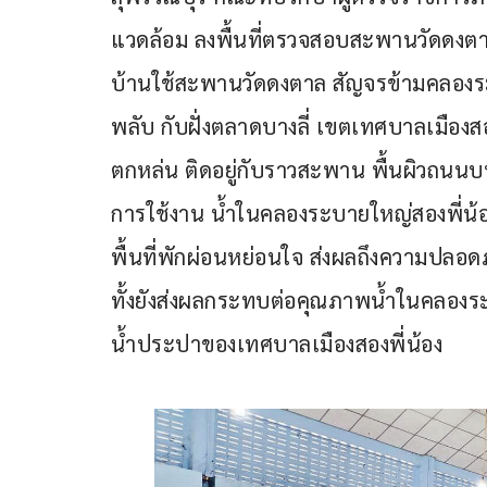
แวดล้อม ลงพื้นที่ตรวจสอบสะพานวัดดงตาล 
บ้านใช้สะพานวัดดงตาล สัญจรข้ามคลองระบ
พลับ กับฝั่งตลาดบางลี่ เขตเทศบาลเมืองสอ
ตกหล่น ติดอยู่กับราวสะพาน พื้นผิวถน
การใช้งาน น้ำในคลองระบายใหญ่สองพี่น้อ
พื้นที่พักผ่อนหย่อนใจ ส่งผลถึงความปลอด
ทั้งยังส่งผลกระทบต่อคุณภาพน้ำในคลองระบ
น้ำประปาของเทศบาลเมืองสองพี่น้อง