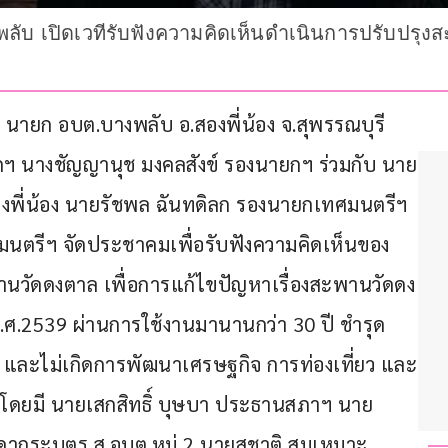
บ เปิดเวทีรับฟังความคิดเห็นดำเนินการปรับปรุงสะ
ง นายก อบต.บางพลับ อ.สองพี่น้อง จ.สุพรรณบุรี 
กฯ นางชัญญานุช มงคลสังข์ รองนายกฯ ร่วมกับ นาย
งพี่น้อง นายรัชพล ฉันทดิลก รองนายกเทศมนตรีฯ 
ศมนตรีฯ จัดประชาคมเพื่อรับฟังความคิดเห็นของ
วัดดงตาล เพื่อการแก้ไขปัญหาเรื่องสะพานวัดดง
 พ.ศ.2539 ผ่านการใช้งานมานานกว่า 30 ปี ชำรุด
และไม่เกิดการพัฒนาเศรษฐกิจ การท่องเที่ยว และ
โดยมี นายเสกสิทธิ์ บุษบา ประธานสภาฯ นาย
ากระบุตร ส.อบต.หมู่ 2 นายสุชาติ สมเหมาะ 