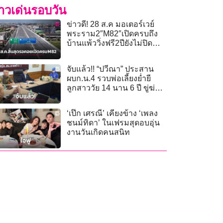
่าวเด่นรอบวัน
ข่าวดี! 28 ส.ค มอเตอร์เวย์
พระราม2″M82″เปิดครบถึง
บ้านแพ้ววิ่งฟรี2ปียังไม่ปิด
ตำนานสร้างต่อถึงวังมะนาว
จับแล้ว!! “ปวีณา” ประสาน
ผบก.น.4 รวบพ่อเลี้ยงย่ำยี
ลูกสาววัย 14 นาน 6 ปี ขู่ฆ่า
ยกครัว
‘เป๊ก เศรณี’ เคียงข้าง ‘เพลง
ชนม์ทิดา’ ในเฟรมสุดอบอุ่น
งานวันเกิดคนสนิท