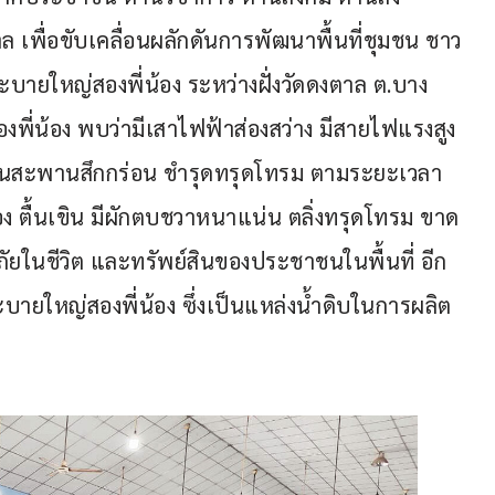
เพื่อขับเคลื่อนผลักดันการพัฒนาพื้นที่ชุมชน ชาว
ายใหญ่สองพี่น้อง ระหว่างฝั่งวัดดงตาล ต.บาง
งพี่น้อง พบว่ามีเสาไฟฟ้าส่องสว่าง มีสายไฟแรงสูง
นบนสะพานสึกกร่อน ชำรุดทรุดโทรม ตามระยะเวลา
ง ตื้นเขิน มีผักตบชวาหนาแน่น ตลิ่งทรุดโทรม ขาด
ภัยในชีวิต และทรัพย์สินของประชาชนในพื้นที่ อีก
ายใหญ่สองพี่น้อง ซึ่งเป็นแหล่งน้ำดิบในการผลิต