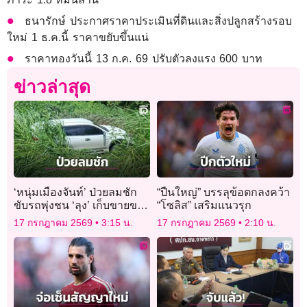
ธนารักษ์ ประกาศราคาประเมินที่ดินและสิ่งปลูกสร้างรอบ
ใหม่ 1 ธ.ค.นี้ ราคาขยับขึ้นแน่
ราคาทองวันนี้ 13 ก.ค. 69 ปรับตัวลงแรง 600 บาท
ข่าวล่าสุด
‘หนุ่มเมืองจันท์’ ป่วยลมชัก
“ปืนใหญ่” บรรลุข้อตกลงคว้า
ขับรถพุ่งชน ‘ลุง’ เก็บขายของ
“โซลิส” เสริมแนวรุก
เก่าดับสลด ก่อนพุ่งลงข้าง
17 กรกฎาคม 2569
3:15 น.
17 กรกฎาคม 2569
2:10 น.
ทาง