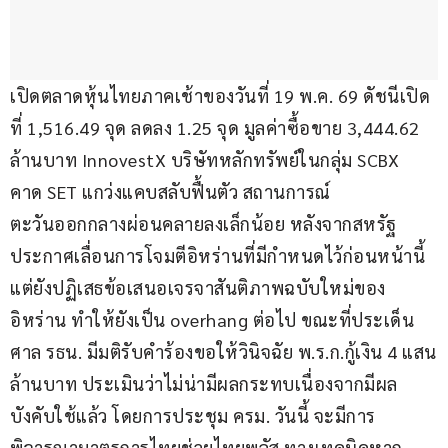
เปิดตลาดหุ้นไทยภาคเช้าของวันที่ 19 พ.ค. 69 ดัชนีเปิด
ที่ 1,516.49 จุด ลดลง 1.25 จุด มูลค่าซื้อขาย 3,444.62 
ล้านบาท InnovestX บริษัทหลักทรัพย์ในกลุ่ม SCBX 
คาด SET แกว่งแคบสลับฟื้นตัว สถานการณ์
ตะวันออกกลางผ่อนคลายลงเล็กน้อย หลังจากสหรัฐ
ประกาศเลื่อนการโจมตีอิหร่านที่มีกําหนดไว้ก่อนหน้านี้ 
แต่ยังปฏิเสธข้อเสนอเจรจาสันติภาพฉบับใหม่ของ
อิหร่าน ทําให้ยังเป็น overhang ต่อไป ขณะที่ประเด็น
ศาล รธน. มีมติรับคําร้องขอให้วินิจฉัย พ.ร.ก.กู้เงิน 4 แสน
ล้านบาท ประเมินว่าไม่น่ามีผลกระทบเนื่องจากมีผล
บังคับใช้แล้ว โดยการประชุม ครม. วันนี้ จะมีการ
พิจารณามาตรการไทยช่วยไทยพลัส ทางเทคนิคหาก