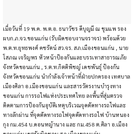
เมื่อวันที่ 19 พ.ค. พ.ต.อ. ธนาวัชร ดีบุญมี ณ ชุมแพ รอง 
ผบก.ภ.จว.ขอนแก่น (รับผิดชอบงานจราจร) พร้อมด้วย
พ.ต.ท.ยุทธพงศ์ คชรัตน์ สว.จร. สภ.เมืองขอนแก่น , นาย
โสภณ เจริญพร หัวหน้าป้องกันและบรรเทาสาธารณภัย
จังหวัดขอนแก่น , ร.ต.ท.กิตติพิชญ์ เดชพันธุ์ ป้องกัน
จังหวัดขอนแก่น นำกำลังเจ้าหน้าที่ฝ่ายปกครอง เทศบาล
เมืองศิลา อ.เมืองขอนแก่น และสารวัตรงานบำรุงทาง
ขอนแก่น การรถไฟแห่งประเทศไทย ลงพื้นที่สุ่มตรวจ
ติดตามการป้องกันอุบัติเหตุบริเวณจุดตัดทางรถไฟและ
ทางลักผ่าน ที่จุดตัดทางรถไฟจุดตัดทางรถไฟ บ้านหนอง
กุง กม.454 บ.ดอนหญ้านาง และ กม.458 ต.ศิลา อ.เมือง
ขอนแก่น เขตรับผิดชอบ สภ.เมืองขอนแก่น