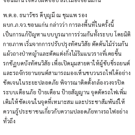
พ.ต.อ. ธนาวัชร ดีบุญมี ณ ชุมแพ รอง 
ผบก.ภ.จว.ขอนแก่น กล่าวว่า การลงพื้นที่ในครั้งนี้ 
เป็นการแก้ปัญหาแบบบูรณาการร่วมกันทั้งระบบ โดยมิติ
กายภาพ เริ่มจากการปรับปรุงทัศนวิสัย ตัดต้นไม้ร่วมกัน
แผ้วถางป่าหญ้าและตัดแต่งกิ่งไม้ริมแนวรางที่เคยขึ้น
รกชัฏบดบังทัศนวิสัย เพื่อเปิดมุมสายตาให้ผู้ขับขี่รถยนต์
และรถจักรยานยนต์สามารถมองเห็นขบวนรถไฟได้อย่าง
ชัดเจนในระยะปลอดภัย พิจารณาติดตั้งกล้องวงจรปิด 
ระบบเตือนภัย ป้ายเตือน ป้ายสัญญาน จุดตัดรถไฟเพิ่ม
เติมให้ชัดเจนในจุดที่เหมาะสม และประชาสัมพันธ์ให้
ความรู้ประชาชนเกี่ยวกับความปลอดภัยทางรถไฟอย่าง
ทั่วถึง