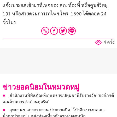
แจ้งเบาะแสเข้ามาที่เพจของ สภ. ท้องที่ หรือศูนย์วิทยุ 
191 หรือสายด่วนการรถไฟฯ โทร. 1690 ได้ตลอด 24 
ชั่วโมง
4 ครั้ง
ข่าวยอดนิยมในหมวดหมู่
สำนักงานพิพิธภัณฑ์เกษตรฯจ.ปทุมธานีรับรางวัล ‘องค์กรดี
เด่นด้านการต่อต้านทุจริต’
อุทยานฯ แก่งกระจาน ประกาศปิด ‘โป่งลึก-บางกลอย-
น้ำตกป่าละอู’ แหล่งท่องเที่ยวดังจากฝนตกหนัก