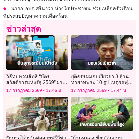
นายก อบต.ศรีนาวา ห่วงใยประชาชน ช่วยเหลือครัวเรือน
ที่ประสบปัญหาความเดือดร้อน
ข่าวล่าสุด
วิธีทบทวนสิทธิ “บัตร
ยุติธรรมมอบเยียวยา 3 ล้าน
สวัสดิการแห่งรัฐ 2569” ผ่าน
ทายาทพระ 10 รูป เหตุรถพุ่ง
แอปเป๋าตัง หากไม่ผ่านเกณฑ์
ชนที่มุกดาหาร เร่งคุ้มครอง
17 กรกฎาคม 2569
17:46 น.
17 กรกฎาคม 2569
17:44 น.
สิทธิผู้เสียหาย
รัฐบาลไต้หวันต่ออายุฟรีวีซ่า
“บ้านหนองเขียว”ต้นแบบ