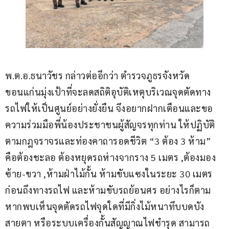
พ.ต.อ.ธนาวัชร กล่าวต่ออีกว่า ตำรวจภูธรจังหวัด
ขอนแก่นมุ่งเป้าที่จะลดสถิติอุบัติเหตุบริเวณจุดตัดทาง
รถไฟให้เป็นศูนย์อย่างยั่งยืน จึงอยากฝากเตือนและขอ
ความร่วมมือพี่น้องประชาชนผู้สัญจรทุกท่าน ให้ปฏิบัติ
ตามกฎจราจรและท่องคาถารอดชีวิต “3 ต้อง 3 ห้าม” 
คือต้องชะลอ ต้องหยุดรถห่างจากราง 5 เมตร ,ต้องมอง
ซ้าย-ขวา ,ห้ามฝ่าไม้กั้น ห้ามขับแซงในระยะ 30 เมตร
ก่อนถึงทางรถไฟ และห้ามขับรถย้อนศร อย่างไรก็ตาม
หากพบเห็นจุดตัดรถไฟจุดใดที่มีกิ่งไม้หนาทึบบดบัง
สายตา หรือระบบเครื่องกั้นสัญญาณไฟชำรุด สามารถ