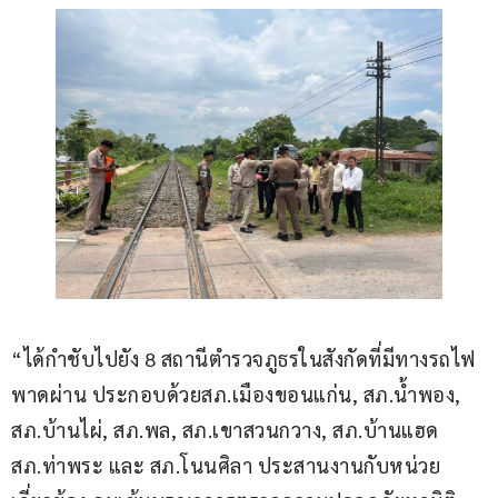
“ได้กำชับไปยัง 8 สถานีตำรวจภูธรในสังกัดที่มีทางรถไฟ
พาดผ่าน ประกอบด้วยสภ.เมืองขอนแก่น, สภ.น้ำพอง, 
สภ.บ้านไผ่, สภ.พล, สภ.เขาสวนกวาง, สภ.บ้านแฮด 
สภ.ท่าพระ และ สภ.โนนศิลา ประสานงานกับหน่วย