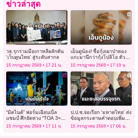
ข่าวล่าสุด
วธ.รุกร่วมมือเกาหลีผลักดัน
เอ็นดูน้อง! ซื้อกุ้งเผาป่าตอง
‘เว็บตูนไทย’ สู่ระดับสากล
แกะมานึกว่ากุ้งโปลิโอ ตัว
เท่าปากกา ชาวเน็ตแห่เฉลย
15 กรกฎาคม 2569
17:21 น.
15 กรกฎาคม 2569
17:19 น.
“มิดไนต์” ฟอร์มเฉียบเบิ้ล
ป.ป.ช.จ่อเรียก ‘มหาดไทย’ ส่ง
แชมป์ ศึกยัดห่วง “TOA 3×3
ข้อมูลกระดาษคำตอบเพิ่ม
All Thailand” สนาม 10 ที่
แนะชะลอบรรจุลอตที่เหลือ
15 กรกฎาคม 2569
17:11 น.
15 กรกฎาคม 2569
17:06 น.
ร้อยเอ็ด