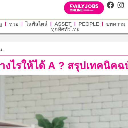
ู
หวย
ไลฟ์สไตล์
ASSET
PEOPLE
บทความ
ทุกทิศทั่วไทย
น.
งไรให้ได้ A ? สรุปเทคนิคฉบั