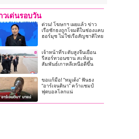
่าวเด่นรอบวัน
ด่วน! โฆษกฯ เผยแล้ว ข่าว
เรือชักธงถูกโจมตีในช่องแคบ
ฮอร์มุซ ไม่ใช่เรือสัญชาติไทย
เจ้าหน้าที่ระดับสูงจีนเยือน
รีสอร์ทวอนซาน สะท้อน
สัมพันธ์เกาหลีเหนือดีขึ้น
ขอแก้มือ! “หมูเด้ง” ฟันธง
“อาร์เจนตินา” คว้าแชมป์
ฟุตบอลโลกแน่