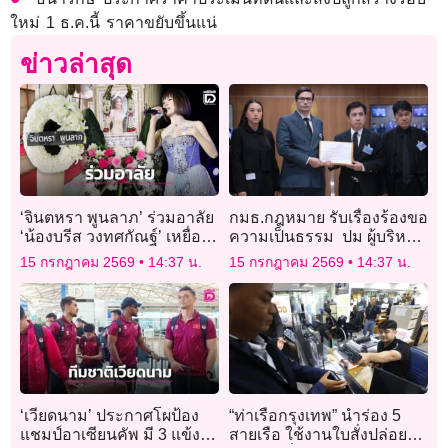
ใหม่ 1 ธ.ค.นี้ ราคาขยับขึ้นแน่
ข่าวล่าสุด
‘จินตหรา พูนลาภ’ ร่วมอาลัย
กมธ.กฎหมาย รับเรื่องร้องขอ
‘น้องบรีส วงทศกัณฐ์’ เหยื่อ
ความเป็นธรรม ปม ผู้บริหาร
ไฟไหม้โรงเบียร์ลาดพร้าว ส่ง
แพลนบี ปลอมแปลงเอกสาร
15 กรกฎาคม 2569
14:37 น.
15 กรกฎาคม 2569
14:37 น.
ใจถึงครอบครัวผู้สูญเสีย
ยักยอกหุ้น-เปลี่ยนสัญญา
‘เวียดนาม’ ประกาศโผป้อง
“ท่าเรือกรุงเทพ” นำร่อง 5
แชมป์อาเซียนคัพ มี 3 แข้ง
สายเรือ ใช้งานใบสั่งปล่อย