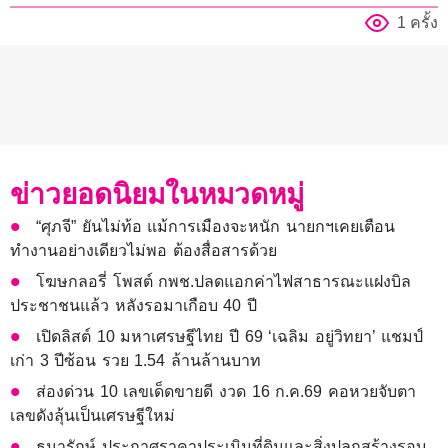
1 ครั้ง
ข่าวยอดนิยมในหมวดหมู่
“ศุภจี” ยันไม่ท้อ แม้การเมืองจะหนัก นายกฯเคยเตือน
ทำงานอย่างเดียวไม่พอ ต้องสื่อสารด้วย
โฆษกลอรี่ โพสต์ กพช.ปลดแอกค่าไฟสาธารณะแฝงบิล
ประชาชนแล้ว หลังรอมาเกือบ 40 ปี
เปิดลิสต์ 10 มหาเศรษฐีไทย ปี 69 ‘เฉลิม อยู่วิทยา’ แชมป์
เก่า 3 ปีซ้อน รวย 1.54 ล้านล้านบาท
ส่องด่วน 10 เลขเด็ดขายดี งวด 16 ก.ค.69 คอหวยจับตา
เลขดังลุ้นเป็นเศรษฐีใหม่
ธนารักษ์ ประกาศราคาประเมินที่ดินและสิ่งปลูกสร้างรอบ