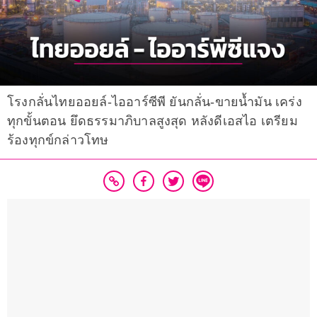
โรงกลั่นไทยออยล์-ไออาร์ซีพี ยันกลั่น-ขายน้ำมัน เคร่ง
ทุกขั้นตอน ยึดธรรมาภิบาลสูงสุด หลังดีเอสไอ เตรียม
ร้องทุกข์กล่าวโทษ