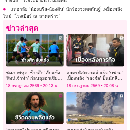
“ก้างปลา” เร่งระบายน้ำรับมือฝน
แห่อาลัย ‘น้องบรีส-น้องดิน’ นักร้องวงทศกัณฐ์ เหยื่อเพลิง
ไหม้ ‘โรงเบียร์ ณ ลาดพร้าว’
ข่าวล่าสุด
ชมภาพชุด ‘ช้างศึก’ ลับแข้ง
ถอดรหัสความสำเร็จ ‘บช.น.’
‘สิงห์เจ้าท่า’ ก่อนลุยอาเซียน
เบื้องหลัง ‘รองจ๋อ’ ปั้นนักสืบ
คัพ
รุ่นใหม่ลุยสางคดี
18 กรกฎาคม 2569
20:13 น.
18 กรกฎาคม 2569
20:08 น.