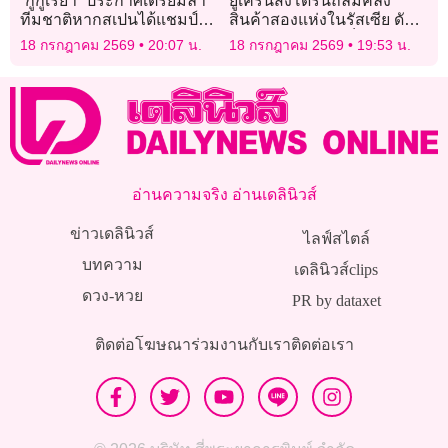
“กูกูเรยา” ประกาศเตรียมลา
ยูเครนส่งโดรนถล่มคลัง
ทีมชาติหากสเปนได้แชมป์
สินค้าสองแห่งในรัสเซีย ดับ
โลก
อย่างน้อย 8 ราย เจ็บเกือบ
18 กรกฎาคม 2569
20:07 น.
18 กรกฎาคม 2569
19:53 น.
ครึ่งร้อย
อ่านความจริง อ่านเดลินิวส์
ข่าวเดลินิวส์
ไลฟ์สไตล์
บทความ
เดลินิวส์clips
ดวง-หวย
PR by dataxet
ติดต่อโฆษณา
ร่วมงานกับเรา
ติดต่อเรา