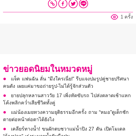
1 ครั้ง
ข่าวยอดนิยมในหมวดหมู่
แจ็ค แฟนฉัน ลั่น “มึงใครเนี่ย!” รีบแจงปมรูปคู่ชายปริศนา
คนดัง เผยแค่มาขอถ่ายรูป-ไม่ได้รู้จักส่วนตัว
ยายปลุกหลานสาววัย 17 เพิ่งหัดขับรถ ไปส่งตลาดเช้าแหก
โค้งพลิกคว่ำเสียชีวิตทั้งคู่
แม่น้องเมยทวงความยุติธรรมอีกครั้ง ถาม “หมอ”ดูเด็กชัก
ตายต่อหน้าต่อตาได้ยังไง
เคลียร์ทางน้ำ! ขนผักตบชวาแม่น้ำปิง 27 ตัน เปิดโมเดล