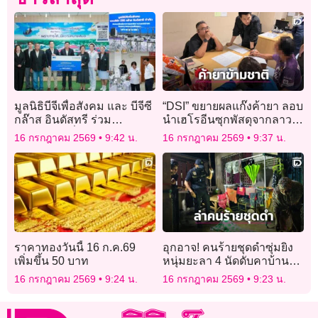
มูลนิธิบีจีเพื่อสังคม และ บีจีซี
“DSI” ขยายผลแก๊งค้ายา ลอบ
กล๊าส อินดัสทรี ร่วม
นำเฮโรอีนซุกพัสดุจากลาว
สนับสนุนเครื่องมือแพทย์ โรง
เข้าไทย เตรียมส่ง
16 กรกฎาคม 2569
9:42 น.
16 กรกฎาคม 2569
9:37 น.
พยาบาลพระนครศรีอยุธยา
ออสเตรเลีย-ไต้หวัน
ราคาทองวันนี้ 16 ก.ค.69
อุกอาจ! คนร้ายชุดดำซุ่มยิง
เพิ่มขึ้น 50 บาท
หนุ่มยะลา 4 นัดดับคาบ้านที่
บันนังสตา ตร.เร่งล่าตัว
16 กรกฎาคม 2569
9:24 น.
16 กรกฎาคม 2569
9:23 น.