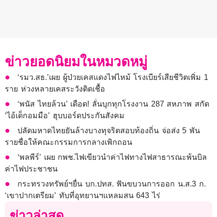
ข่าวยอดนิยมในหมวดหมู่
‘รมว.สธ.’เผย ผู้ป่วยเคสแดงไฟไหม้ โรงเบียร์เสียชีวิตเพิ่ม 1
ราย ห่วงหลายเคสระวังติดเชื้อ
‘พนัส ไทยล้วน’ เดือด! ลั่นบุกทุกโรงงาน 287 สหภาพ สกัด
‘ไอ้เด็กอมมือ’ ฮุบบอร์ดประกันสังคม
ปลัดมหาดไทยยันล้างบางทุจริตสอบท้องถิ่น จ่อส่ง 5 พัน
รายชื่อให้คณะกรรมการกลางเพิกถอน
‘พลพีร์’ เผย กพช.ไฟเขียวนำค่าไฟทางไฟสาธารณะพ้นบิล
ค่าไฟประชาชน
กระทรวงทรัพย์ฯยื่น บก.ปทส. ฟันขบวนการออก น.ส.3 ก.
‘เขาปากเตรียม’ ทับที่อุทยานฯแหลมสน 643 ไร่
ข่าวล่าสุด