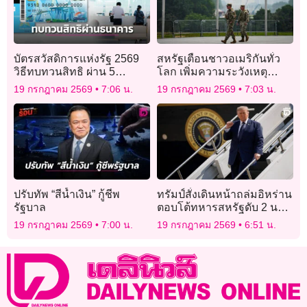
บัตรสวัสดิการแห่งรัฐ 2569
สหรัฐเตือนชาวอเมริกันทั่ว
วิธีทบทวนสิทธิ ผ่าน 5
โลก เพิ่มความระวังเหตุ
ธนาคาร
สงครามอิหร่านตึงเครียด
19 กรกฎาคม 2569
7:06 น.
19 กรกฎาคม 2569
7:03 น.
ปรับทัพ “สีน้ำเงิน” กู้ชีพ
ทรัมป์สั่งเดินหน้าถล่มอิหร่าน
รัฐบาล
ตอบโต้ทหารสหรัฐดับ 2 นาย
ในจอร์แดน
19 กรกฎาคม 2569
7:00 น.
19 กรกฎาคม 2569
6:51 น.