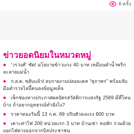
6 ครั้ง
ข่าวยอดนิยมในหมวดหมู่
‘วรวงศ์’ ซัด! นโยบายข้าวแกง 40 บาท เหมือนตำน้ำพริก
ละลายแม่น้ำ
ก.ล.ต. ขยับแล้ว! ลบรายงานปลอมเคส “สุภาพร” พร้อมจับ
มือตำรวจไล่บี้คนลงข้อมูลเท็จ
เช็กช่องทางประกาศผลบัตรสวัสดิการแห่งรัฐ 2569 มีที่ไหน
บ้าง ถ้าอยากอุทธรณ์ทำยังไง?
ราคาทองวันนี้ 13 ก.ค. 69 ปรับตัวลงแรง 600 บาท
เคาะค่าไฟ 200 หน่วยแรก 3 บาท บ้านเช่า หอพัก รวมด้วย
แยกไฟทางออกจากบิลประชาชน