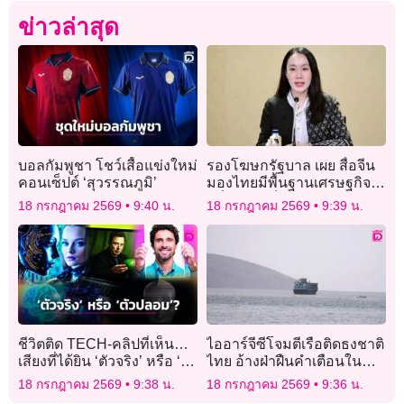
ข่าวล่าสุด
บอลกัมพูชา โชว์เสื้อแข่งใหม่
รองโฆษกรัฐบาล เผย สื่อจีน
คอนเซ็ปต์ ‘สุวรรณภูมิ’
มองไทยมีพื้นฐานเศรษฐกิจที่
แข็งแกร่งเป็นประตูสำคัญสู่
18 กรกฎาคม 2569
9:40 น.
18 กรกฎาคม 2569
9:39 น.
ตลาดอาเซียน
ชีวิตติด TECH-คลิปที่เห็น…
ไออาร์จีซีโจมตีเรือติดธงชาติ
เสียงที่ได้ยิน ‘ตัวจริง’ หรือ ‘ตัว
ไทย อ้างฝ่าฝืนคำเตือนใน
ปลอม’? เปิดวิธีรับมือภัยเงียบ
ช่องแคบฮอร์มุซ
18 กรกฎาคม 2569
9:38 น.
18 กรกฎาคม 2569
9:36 น.
จาก Deepfake ที่ทุกคนต้องรู้