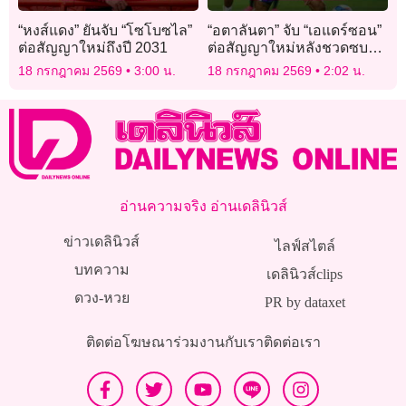
“หงส์แดง” ยันจับ “โซโบซไล”
“อตาลันตา” จับ “เอแดร์ซอน”
ต่อสัญญาใหม่ถึงปี 2031
ต่อสัญญาใหม่หลังชวดซบผี
แดง
18 กรกฎาคม 2569
3:00 น.
18 กรกฎาคม 2569
2:02 น.
อ่านความจริง อ่านเดลินิวส์
ข่าวเดลินิวส์
ไลฟ์สไตล์
บทความ
เดลินิวส์clips
ดวง-หวย
PR by dataxet
ติดต่อโฆษณา
ร่วมงานกับเรา
ติดต่อเรา