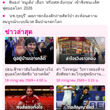
ฟันธง! ‘หมูเด้ง’ เลือก ‘ฝรั่งเศส-อังกฤษ’ เข้าชิงชนะเลิศ
ฟุตบอลโลก 2026
‘อช.กุยบุรี’ เผยภาพกล้องดักถ่ายสัตว์ป่า สะท้อนความ
สมบูรณ์ระบบนิเวศ ผืนป่ามรดกโลก
ข่าวล่าสุด
ปธน.ฟ้าขาวยันไม่เดินทางไป
ล่า ‘โจรหนุ่ม’ วิ่งราวทองห้าง
ดูบอลโลกนัดชิง “เอาเคล็ด”
ดังพัทยา ตะโกนขู่พนักงาน
ทำเพราะติดหนี้พนันบอล
18 กรกฎาคม 2569
4:00 น.
18 กรกฎาคม 2569
3:15 น.