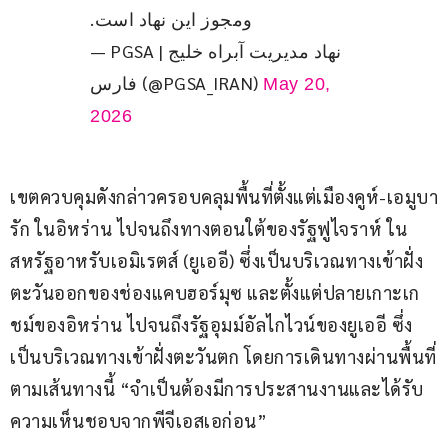
ومجوز این نهاد است.
— PGSA | نهاد مدیریت آبراه خلیج
فارس (@PGSA_IRAN)
May 20,
2026
เขตควบคุมดังกล่าวครอบคลุมพื้นที่ตั้งแต่เมืองคูห์-เอมูบา
รัก ในอิหร่าน ไปจนถึงทางตอนใต้ของรัฐฟูไจราห์ ใน
สหรัฐอาหรับเอมิเรตส์ (ยูเออี) ซึ่งเป็นบริเวณทางเข้าฝั่ง
ตะวันออกของช่องแคบฮอร์มุซ และตั้งแต่ปลายเกาะเก
ชม์ของอิหร่าน ไปจนถึงรัฐอุมม์อัลไกไวน์ของยูเออี ซึ่ง
เป็นบริเวณทางเข้าฝั่งตะวันตก โดยการเดินทางผ่านพื้นที่
ตามเส้นทางนี้ “จำเป็นต้องมีการประสานงานและได้รับ
ความเห็นชอบจากพีจีเอสเอก่อน”