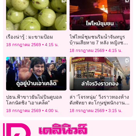
เรื่องน่ารู้ : มะขามป้อม
ไฟไหม้ชุมชนริมน้ำจันทบูร
บ้านเสียหาย 7 หลัง หญิงชรา
18 กรกฎาคม 2569
4:15 น.
เจ็บ 1 ราย ไม่พบผู้เสียชีวิต
18 กรกฎาคม 2569
4:15 น.
ปธน.ฟ้าขาวยันไม่บินดูบอล
ล่า ‘โจรหนุ่ม’ วิ่งราวทองห้าง
โลกนัดชิง “เอาเคล็ด”
ดังพัทยา ตะโกนขู่พนักงาน
ทำเพราะติดหนี้พนันบอล
18 กรกฎาคม 2569
4:00 น.
18 กรกฎาคม 2569
3:15 น.