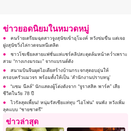
ข่าวยอดนิยมในหมวดหมู่
คนร้ายเตรียมฉุดสาวจูงสุนัขเข้าอุโมงค์ หวังข่มขืน แต่เจอ
ฝูงสุนัขวิ่งไล่กวดจนหนีเตลิด
ชาวโซเชียลสายแฟชั่นแห่แชร์คลิปสะดุดล้มหน้าคว่ำเพราะ
สวม “กางเกงมรณะ” จากแบรนด์ดัง
สนามบินจีนผุดไอเดียสร้างบ้านกระจกสุดอบอุ่นให้
ครอบครัวแมวจร พร้อมตั้งให้เป็น ‘สำนักงานปราบหนู’
“แซม นีลล์” นักแสดงผู้โด่งดังจาก “จูราสสิค พาร์ค” เสีย
ชีวิตในวัย 78 ปี
ไวรัลสุดเพี้ยน! หนุ่มรัสเซียแห่ทุบ “ไอโฟน” จนพัง หวังเพิ่ม
ลุคแบบ “ชายชาตรี”
ข่าวล่าสุด